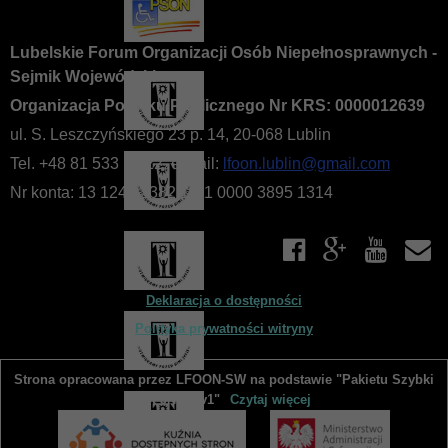
Lubelskie Forum Organizacji Osób Niepełnosprawnych -
Sejmik Wojewódzki
Organizacja Pożytku Publicznego Nr KRS: 0000012639
ul. S. Leszczyńskiego 23 p. 14, 20-068 Lublin
Tel. +48 81 533 10 22, e-mail:
lfoon.lublin@gmail.com
Nr konta: 13 1240 2382 1111 0000 3895 1314
Deklaracja o dostępności
Polityka prywatności witryny
Strona opracowana przez LFOON-SW na podstawie "Pakietu Szybki
Start JNGO v1"
Czytaj więcej