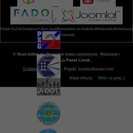
Projekt Kuźnia Dostępnych Stron współfinansowany ze środków Ministerstwa Administracji i
Cyfryzacji
©
lfoon.lublin.pl
. Wszystkie prawa zastrzeżone. Wdrażanie i
administracja
Paweł Limek.
Szablony dla Joomla
. Projekt Joomla-Monster.com
Mapa witryny
Wróć na górę
INFORMACJA DOTYCZĄCA PLIKÓW
COOKIES
Informujemy, iż w celu optymalizacji treści dostępnych na naszej
stronie internetowej lfoon.lublin.pl, dostosowania ich do Państwa
indywidualnych potrzeb korzystamy z informacji zapisanych za
pomocą plików cookies na urządzeniach końcowych użytkowników.