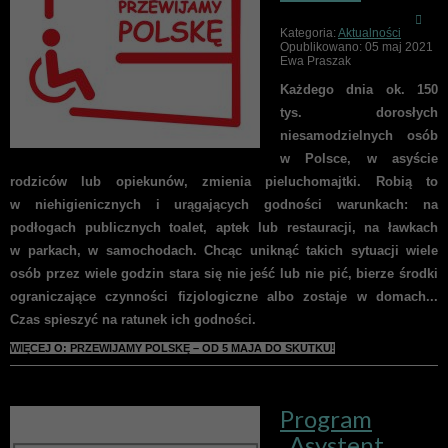
Kategoria:
Aktualności
Opublikowano: 05 maj 2021
Ewa Praszak
Każdego dnia ok. 150
tys. dorosłych
niesamodzielnych osób
w Polsce, w asyście
rodziców lub opiekunów, zmienia pieluchomajtki. Robią to
w niehigienicznych i urągających godności warunkach:
na
podłogach publicznych toalet, aptek lub restauracji, na ławkach
w parkach, w samochodach.
Chcąc uniknąć takich sytuacji wiele
osób przez wiele godzin stara się nie jeść lub nie pić, bierze środki
ograniczające czynności fizjologiczne albo zostaje w domach...
Czas spieszyć na ratunek ich godności.
WIĘCEJ O: PRZEWIJAMY POLSKĘ – OD 5 MAJA DO SKUTKU!
Program
„Asystent