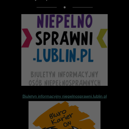
Biuletyn informacyjny niepelnosprawni.lublin.pl
Internetowy Biuletyn Informacyjny 