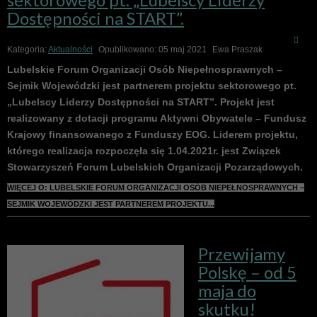
Dostępności na START”.
Kategoria:
Aktualności
Opublikowano: 05 maj 2021
Ewa Praszak
Lubelskie Forum Organizacji Osób Niepe
ł
nosprawnych –
Sejmik Wojewódzki jest partnerem projektu sektorowego pt.
„Lubelscy Liderzy Dost
ę
pno
ś
ci na START”
. Projekt jest
realizowany z dotacji programu Aktywni Obywatele – Fundusz
Krajowy
finansowanego z Funduszy EOG.
Liderem projektu,
którego realizacja rozpocz
ęła się 1.04.2021r. jest
Zwi
ą
zek
Stowarzysze
ń
Forum Lubelskich Organizacji Pozarz
ą
dowych.
WIĘCEJ O: LUBELSKIE FORUM ORGANIZACJI OSÓB NIEPEŁNOSPRAWNYCH –
SEJMIK WOJEWÓDZKI JEST PARTNEREM PROJEKTU...
Przewijamy
Polskę – od 5
maja do
skutku!