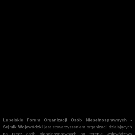
Program "Asystent osoby z niepełn
Lubelskie Forum Organizacji Osób Niepełnosprawnych -
Sejmik Wojewódzki
jest stowarzyszeniem organizacji działających
na rzecz osób niepełnosprawnych na terenie województwa