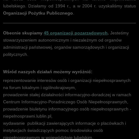
lubelskiego. Działamy od 1994 r., a w 2004 r. uzyskaliśmy status
Organizacji Pożytku Publicznego
.
Obecnie skupiamy
45 organizacji pozarządowych
.
Jesteśmy
stowarzyszeniem autonomicznym i niezależnym od organów
administracji państwowej, organów samorządowych i organizacji
politycznych.
Wśród naszych działań możemy wyróżnić:
reprezentowanie interesów osób i organizacji niepełnosprawnych
na forum lokalnym i ogólnokrajowym,
prowadzenie stałej działalności informacyjno-doradczej w ramach
Akcja "Przewijamy Polskę"
Centrum Informacyjno-Poradniczego Osób Niepełnosprawnych,
prowadzenie biuletynu informacyjnego osób niepełnosprawnych -
niepelnosprawni.lublin.pl,
wydawanie publikacji zawierających informacje o placówkach i
instytucjach świadczących pomoc środowisku osób
niepełnosprawnym w województwie lubelskim,