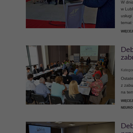
W dnia
w Lubl
usługi
temat
WIĘCEJ
Deb
zab
Kategor
Ostat
z zabu
na te
WIĘCEJ
NEURO
Deb