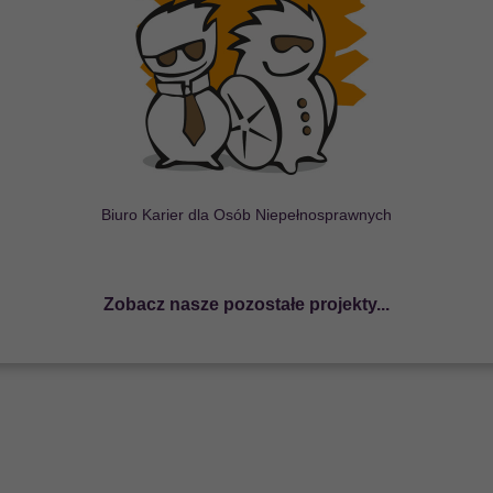
ostępności na Start
b
ę
wypracowania i wdro
ż
enia
u kompleksowego programu
j NGO z JST na rzecz
ktonicznej itp...
Biuro Karier dla Osób Niepełnosprawnych
Zobacz nasze pozostałe projekty...