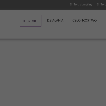
Tryb domyślny
Tryb
DZIAŁANIA
CZŁONKOSTWO
START
 osoby z
iami"