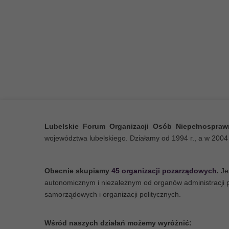
Realizowane usługi umożliw
bardziej niezależne życie, w
stworzą warunki do podejmo
i zawodowej.
Lubelskie Forum Organizacji Osób Niepełnospra
województwa lubelskiego. Działamy od 1994 r., a w 2004 
Obecnie skupiamy
45 organizacji pozarządowych
.
Je
autonomicznym i niezależnym od organów administracji
samorządowych i organizacji politycznych.
Akcja "Przewijamy
Wśród naszych działań możemy wyróżnić: