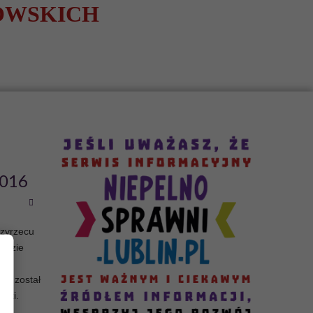
OWSKICH
2016
dzyrzecu
eździe
sób
ny został
zki.