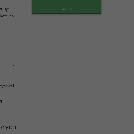
nując
ebatę na
dyskusji
MI
orych