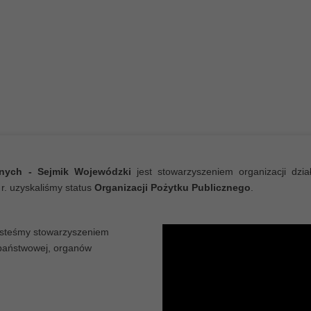
ią osobom niepełnosprawnym
iększą samodzielność oraz
wania aktywności społecznej
wnych - Sejmik Wojewódzki
jest stowarzyszeniem organizacji dzi
r. uzyskaliśmy status
Organizacji Pożytku Publicznego
.
steśmy stowarzyszeniem
 państwowej, organów
 Polskę"