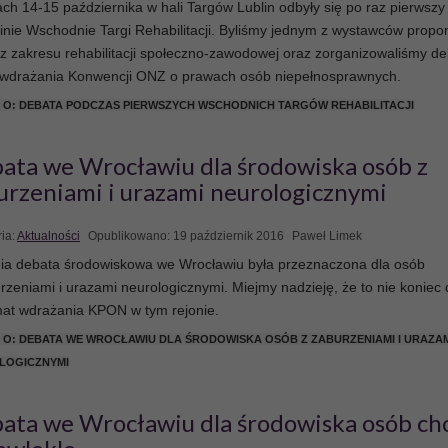
ch 14-15 października w hali Targów Lublin odbyły się po raz pierwszy
inie Wschodnie Targi Rehabilitacji. Byliśmy jednym z wystawców propo
 z zakresu rehabilitacji społeczno-zawodowej oraz zorganizowaliśmy d
 wdrażania Konwencji ONZ o prawach osób niepełnosprawnych.
 O: DEBATA PODCZAS PIERWSZYCH WSCHODNICH TARGÓW REHABILITACJI
ata we Wrocławiu dla środowiska osób z
urzeniami i urazami neurologicznymi
ia:
Aktualności
Opublikowano: 19 październik 2016
Paweł Limek
nia debata środowiskowa we Wrocławiu była przeznaczona dla osób
rzeniami i urazami neurologicznymi. Miejmy nadzieję, że to nie koniec 
mat wdrażania KPON w tym rejonie.
 O: DEBATA WE WROCŁAWIU DLA ŚRODOWISKA OSÓB Z ZABURZENIAMI I URAZA
LOGICZNYMI
ata we Wrocławiu dla środowiska osób ch