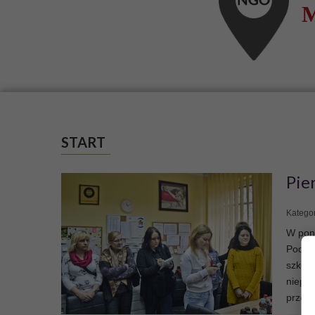
Internetowy Biulet
Osób Niepełnospr
Artykuły, relacje, obszerną 
środowiska osób z niepełno
CZYTAJ WIĘCEJ
START
Pie
Kategor
W poni
Podlas
szkole
niepeł
przez