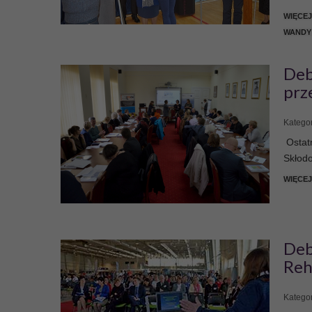
WIĘCE
WANDY
Deb
prz
Kategor
Ostatn
Skłodo
WIĘCEJ
Deb
Reh
Kategor