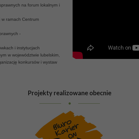
orosłych niesamodzielnych
osprawnych na forum lokalnym i
dziców lub opiekunów,
ą to w niehigienicznych
ej w ramach Centrum
kach...
Czas spieszyć na
prawnych -
wkach i instytucjach
ym w województwie lubelskim,
ganizację konkursów i wystaw
Projekty
realizowane obecnie