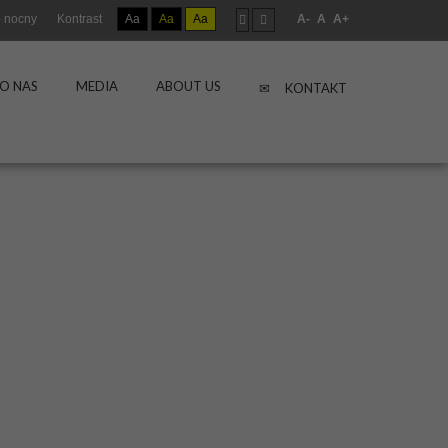
 nocny
Kontrast
Aa
Aa
Aa
A-
A
A+
O NAS
MEDIA
ABOUT US
KONTAKT