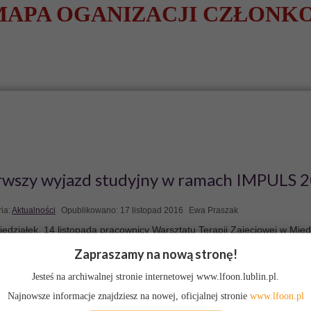
MAPA OGANIZACJI CZŁONK
yn Informacyjny
awnych
bazę wiedzy tworzą osoby ze
sprawnościami.
rwszy wyjazd studyjny w ramach IMPULS 
ia:
Aktualności
Opublikowano: 17 listopad 2016
Ewa Praszak
edziałek, 14 listopada pracownicy Warsztatu Terapii Zajęciowej w Mię
kim, Katarzyna Błaszkiewicz oraz Hubert Juszczuk, wzięli udział w wyj
Zapraszamy na nową stronę!
niowym dla pracowników organizacji i instytucji działających na rzecz o
Jesteś na archiwalnej stronie internetowej www.lfoon.lublin.pl.
nosprawnych na terenie województwa lubelskiego. Wyjazd zorganizowa
 Lubelskie Forum Organizacji Osób Niepełnosprawnych-Sejmik Wojewód
Najnowsze informacje znajdziesz na nowej, oficjalnej stronie
www.lfoon.pl