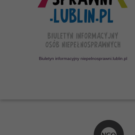
Lubelscy Liderzy D
Projekt odpowiada na potrze
w regionie lubelskim model
wspó
ł
pracy mi
ę
dzysektorowe
dost
ę
pno
ś
ci cyfrowej, archite
CZYTAJ WIĘCEJ
Biuletyn informacyjny niepelnosprawni.lublin.pl