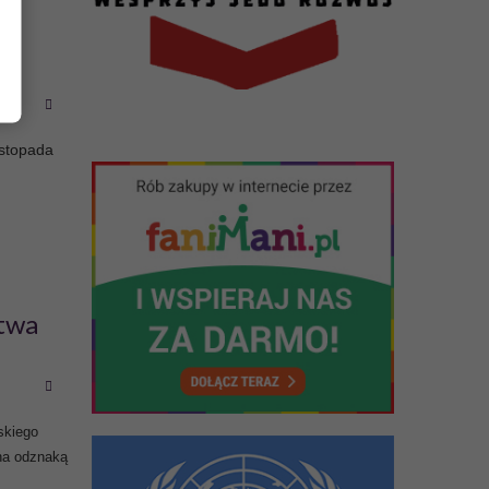
istopada
twa
lskiego
na odznaką