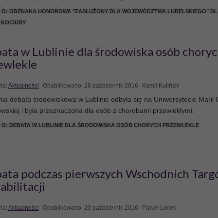
J O: ODZNAKA HONOROWA "ZASŁUŻONY DLA WOJEWÓDZTWA LUBELSKIEGO" DL
 KOCIUBY
ata w Lublinie dla środowiska osób chory
ewlekle
ia:
Aktualności
Opublikowano: 28 październik 2016
Kamil Kuliński
ia debata środowiskowa w Lublinie odbyła się na Uniwersytecie Marii 
wskiej i była przeznaczona dla osób z chorobami przewlekłymi.
 O: DEBATA W LUBLINIE DLA ŚRODOWISKA OSÓB CHORYCH PRZEWLEKLE
ata podczas pierwszych Wschodnich Tar
abilitacji
ia:
Aktualności
Opublikowano: 20 październik 2016
Paweł Limek