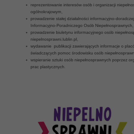
Każdego dnia ok. 150 tys. d
reprezentowanie interesów osób i organizacji niepełn
osób w Polsce, w asyście ro
ogólnokrajowym,
zmienia pieluchomajtki. Robi
prowadzenie stałej działalności informacyjno-doradcz
i urągających godności warun
Informacyjno-Poradniczego Osób Niepełnosprawnych,
ratunek ich godności.
prowadzenie biuletynu informacyjnego osób niepełnos
niepelnosprawni.lublin.pl,
CZYTAJ WIĘCEJ
wydawanie publikacji zawierających informacje o placó
świadczących pomoc środowisku osób niepełnosprawn
wspieranie sztuki osób niepełnosprawnych poprzez or
prac plastycznych.