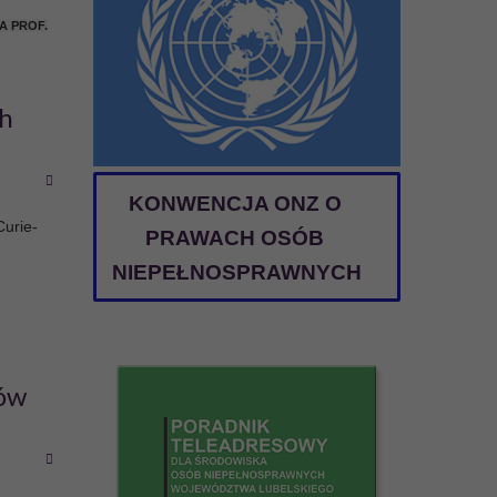
A PROF.
ch
KONWENCJA ONZ O
Curie-
PRAWACH OSÓB
NIEPEŁNOSPRAWNYCH
gów