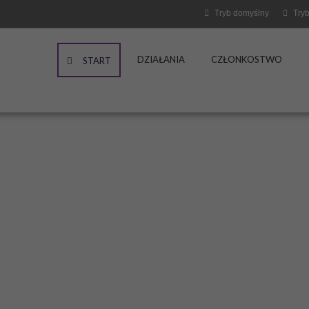
Tryb domyślny
Tryb
DZIAŁANIA
CZŁONKOSTWO
START
 osoby z
iami"