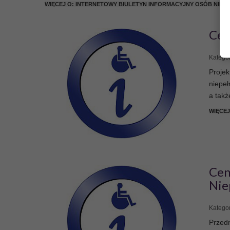
WIĘCEJ O: INTERNETOWY BIULETYN INFORMACYJNY OSÓB NIE
Cen
Biuro Karier dla o
niepełnosprawnyc
Katego
Naszym celem jest wprowadz
Proje
niepełnosprawnościami na ot
niepe
a takż
CZYTAJ WIĘCEJ
WIĘCE
Cen
Nie
Katego
Przedm