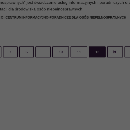
nosprawnych” jest świadczenie usług informacyjnych i poradniczych or
tacji dla środowiska osób niepełnosprawnych.
J O: CENTRUM INFORMACYJNO-PORADNICZE DLA OSÓB NIEPEŁNOSPRAWNYCH
7
8
...
10
11
12