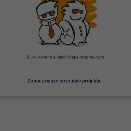
ostępności na Start
b
ę
wypracowania i wdro
ż
enia
u kompleksowego programu
j NGO z JST na rzecz
ktonicznej itp...
Biuro Karier dla Osób Niepełnosprawnych
Zobacz nasze pozostałe projekty...