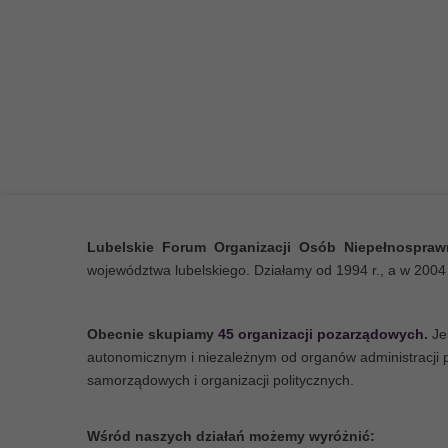
Realizowane usługi umożliw
bardziej niezależne życie, w
stworzą warunki do podejmo
i zawodowej.
Lubelskie Forum Organizacji Osób Niepełnospra
województwa lubelskiego. Działamy od 1994 r., a w 2004 
Obecnie skupiamy
45 organizacji pozarządowych
.
Je
autonomicznym i niezależnym od organów administracji
samorządowych i organizacji politycznych.
Akcja "Przewijamy
Wśród naszych działań możemy wyróżnić: