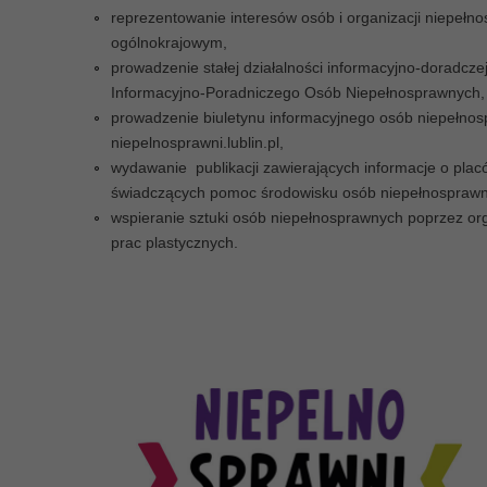
Każdego dnia ok. 150 tys. d
reprezentowanie interesów osób i organizacji niepełn
osób w Polsce, w asyście ro
ogólnokrajowym,
zmienia pieluchomajtki. Robi
prowadzenie stałej działalności informacyjno-doradcz
i urągających godności warun
Informacyjno-Poradniczego Osób Niepełnosprawnych,
ratunek ich godności.
prowadzenie biuletynu informacyjnego osób niepełnos
niepelnosprawni.lublin.pl,
CZYTAJ WIĘCEJ
wydawanie publikacji zawierających informacje o placó
świadczących pomoc środowisku osób niepełnosprawn
wspieranie sztuki osób niepełnosprawnych poprzez or
prac plastycznych.