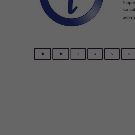
Niepeł
konsul
WIĘCE
3
4
5
6