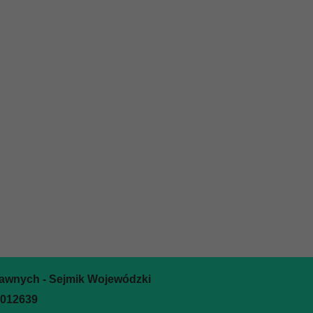
rawnych - Sejmik Wojewódzki
0012639