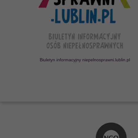
Lubelscy Liderzy D
Projekt odpowiada na potrze
w regionie lubelskim model
wspó
ł
pracy mi
ę
dzysektorowe
dost
ę
pno
ś
ci cyfrowej, archite
CZYTAJ WIĘCEJ
Biuletyn informacyjny niepelnosprawni.lublin.pl