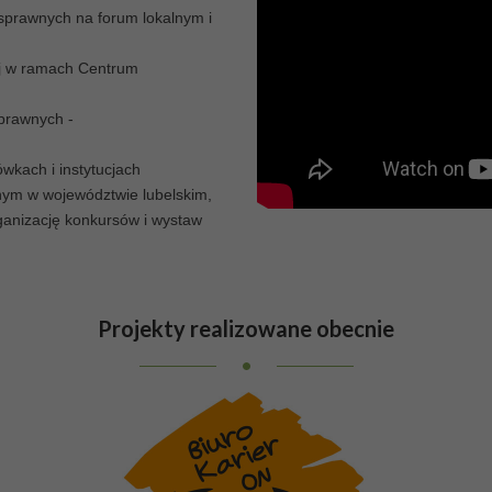
orosłych niesamodzielnych
osprawnych na forum lokalnym i
dziców lub opiekunów,
ą to w niehigienicznych
ej w ramach Centrum
kach...
Czas spieszyć na
prawnych -
wkach i instytucjach
ym w województwie lubelskim,
ganizację konkursów i wystaw
Projekty
realizowane obecnie