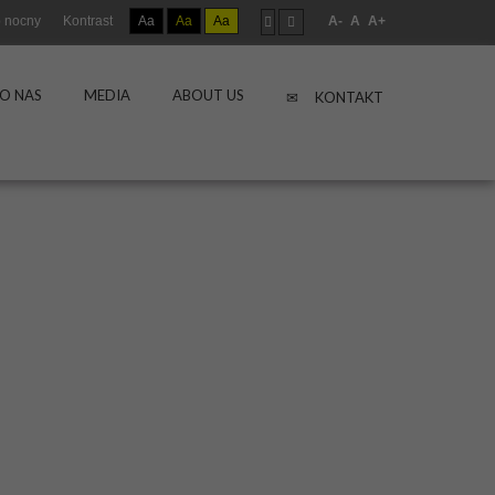
 nocny
Kontrast
Aa
Aa
Aa
A-
A
A+
O NAS
MEDIA
ABOUT US
KONTAKT