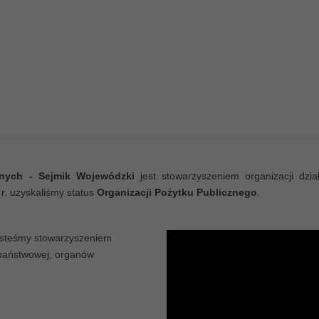
ią osobom niepełnosprawnym
iększą samodzielność oraz
wania aktywności społecznej
wnych - Sejmik Wojewódzki
jest stowarzyszeniem organizacji dzi
r. uzyskaliśmy status
Organizacji Pożytku Publicznego
.
steśmy stowarzyszeniem
 państwowej, organów
 Polskę"