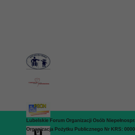
Lubelskie Forum Organizacji Osób Niepełnosp
Organizacja Pożytku Publicznego Nr KRS: 000