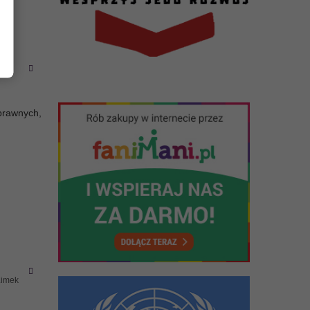
prawnych,
Limek