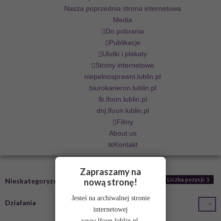
Nasza poprzednia strona internetowa
Media
Do pobrania
Publikacje
Ulotki i plakaty
Strony internetowe
niepelnosprawni.lublin.pl
biurokarieron.lublin.pl
lb.lfoon.lublin.pl
dnj.lfoon.lublin.pl
Filmy
About us
Kontakt
Zapraszamy na
Liczba pozycji: 5
nową stronę!
Nieskategoryzowane
Jesteś na archiwalnej stronie
Działania
internetowej
www.lfoon.lublin.pl.