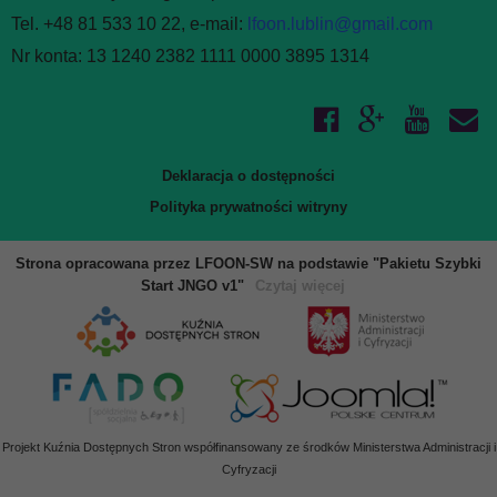
WIĘCEJ O: PROGRAMY DZIAŁANIA
Tel. +48 81 533 10 22, e-mail:
lfoon.lublin@gmail.com
Nr konta: 13 1240 2382 1111 0000 3895 1314
Liczba pozycji: 1
Finanse i majatek
Podstawą gospodarki finansowej Fundacji PCJ Otwarte Źródła
są roczne plany finansowe przedkładane do uchwalenia Radzie
przez Zarząd Fundacji. W tym dziale udostępniane są plany
Deklaracja o dostępności
i sprawozdania finansowe Fundacji.
Polityka prywatności witryny
WIĘCEJ O: FINANSE I MAJATEK
Strona opracowana przez LFOON-SW na podstawie "Pakietu Szybki
Liczba pozycji: 3
Sprawozdania i raporty
Start JNGO v1"
Czytaj więcej
W tym dziale zgromadzone są dokumenty sprawozdawcze
Fundacji - roczne sprawozdania merytoryczne oraz raporty
z realizacji programów i projektów. Aby zapoznać się
z udostępnionymi w BIP dokumentami, należy skorzystać
z odsyłaczy poniżej. Aby przeglądać inne działy BIP, prosimy
Projekt Kuźnia Dostępnych Stron współfinansowany ze środków Ministerstwa Administracji i
wybrać odpowiednie łącze z bocznego menu.
Cyfryzacji
WIĘCEJ O: SPRAWOZDANIA I RAPORTY