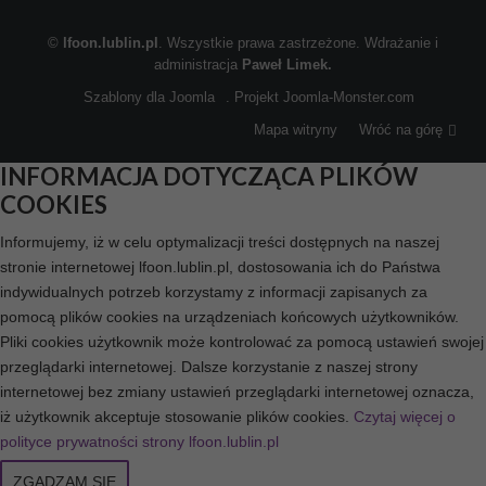
©
lfoon.lublin.pl
. Wszystkie prawa zastrzeżone. Wdrażanie i
administracja
Paweł Limek.
Szablony dla Joomla
. Projekt Joomla-Monster.com
Mapa witryny
Wróć na górę
INFORMACJA DOTYCZĄCA PLIKÓW
COOKIES
Informujemy, iż w celu optymalizacji treści dostępnych na naszej
stronie internetowej lfoon.lublin.pl, dostosowania ich do Państwa
indywidualnych potrzeb korzystamy z informacji zapisanych za
pomocą plików cookies na urządzeniach końcowych użytkowników.
Pliki cookies użytkownik może kontrolować za pomocą ustawień swojej
przeglądarki internetowej. Dalsze korzystanie z naszej strony
internetowej bez zmiany ustawień przeglądarki internetowej oznacza,
iż użytkownik akceptuje stosowanie plików cookies.
Czytaj więcej o
polityce prywatności strony lfoon.lublin.pl
ZGADZAM SIĘ