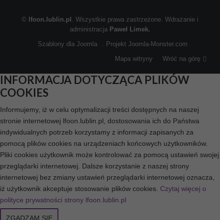
©
lfoon.lublin.pl
. Wszystkie prawa zastrzeżone. Wdrażanie i
administracja
Paweł Limek.
Szablony dla Joomla
. Projekt Joomla-Monster.com
Mapa witryny
Wróć na górę
INFORMACJA DOTYCZĄCA PLIKÓW
COOKIES
Informujemy, iż w celu optymalizacji treści dostępnych na naszej
stronie internetowej lfoon.lublin.pl, dostosowania ich do Państwa
indywidualnych potrzeb korzystamy z informacji zapisanych za
pomocą plików cookies na urządzeniach końcowych użytkowników.
Pliki cookies użytkownik może kontrolować za pomocą ustawień swojej
przeglądarki internetowej. Dalsze korzystanie z naszej strony
internetowej bez zmiany ustawień przeglądarki internetowej oznacza,
iż użytkownik akceptuje stosowanie plików cookies.
Czytaj więcej o
polityce prywatności strony lfoon.lublin.pl
ZGADZAM SIĘ