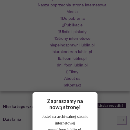
Nasza poprzednia strona internetowa
Media
Do pobrania
Publikacje
Ulotki i plakaty
Strony internetowe
niepelnosprawni.lublin.pl
biurokarieron.lublin.pl
lb.lfoon.lublin.pl
dnj.lfoon.lublin.pl
Filmy
About us
Kontakt
Zapraszamy na
Liczba pozycji: 5
nową stronę!
Nieskategoryzowane
Jesteś na archiwalnej stronie
Działania
internetowej
www.lfoon.lublin.pl.