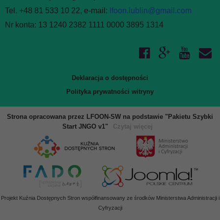
WIĘCEJ O: PROGRAMY DZIAŁANIA
Tel. +48 81 533 10 22, e-mail:
lfoon.lublin@gmail.com
Nr konta: 13 1240 2382 1111 0000 3895 1314
Liczba pozycji: 1
Finanse i majatek
Podstawą gospodarki finansowej Fundacji PCJ Otwarte Źródła
są roczne plany finansowe przedkładane do uchwalenia Radzie
przez Zarząd Fundacji. W tym dziale udostępniane są plany
Deklaracja o dostępności
i sprawozdania finansowe Fundacji.
Polityka prywatności witryny
WIĘCEJ O: FINANSE I MAJATEK
Strona opracowana przez LFOON-SW na podstawie "Pakietu Szybki
Liczba pozycji: 3
Sprawozdania i raporty
Start JNGO v1"
Czytaj więcej
W tym dziale zgromadzone są dokumenty sprawozdawcze
Fundacji - roczne sprawozdania merytoryczne oraz raporty
z realizacji programów i projektów. Aby zapoznać się
z udostępnionymi w BIP dokumentami, należy skorzystać
z odsyłaczy poniżej. Aby przeglądać inne działy BIP, prosimy
Projekt Kuźnia Dostępnych Stron współfinansowany ze środków Ministerstwa Administracji i
wybrać odpowiednie łącze z bocznego menu.
Cyfryzacji
WIĘCEJ O: SPRAWOZDANIA I RAPORTY