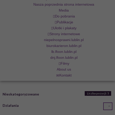
Nasza poprzednia strona internetowa
Media
Do pobrania
Publikacje
Ulotki i plakaty
Strony internetowe
niepelnosprawni.lublin.pl
biurokarieron.lublin.pl
lb.lfoon.lublin.pl
dnj.lfoon.lublin.pl
Filmy
About us
Kontakt
Liczba pozycji: 5
Nieskategoryzowane
Działania