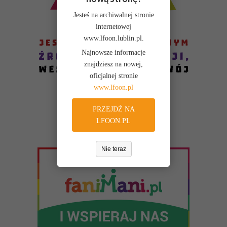
WIĘCEJ O: PROGRAMY DZIAŁANIA
Jesteś na archiwalnej stronie
internetowej
Liczba pozycji: 1
Finanse i majatek
www.lfoon.lublin.pl.
Najnowsze informacje
Podstawą gospodarki finansowej Fundacji PCJ Otwarte Źródła
znajdziesz na nowej,
są roczne plany finansowe przedkładane do uchwalenia Radzie
oficjalnej stronie
przez Zarząd Fundacji. W tym dziale udostępniane są plany
www.lfoon.pl
i sprawozdania finansowe Fundacji.
WIĘCEJ O: FINANSE I MAJATEK
PRZEJDŹ NA
LFOON.PL
Liczba pozycji: 3
Sprawozdania i raporty
Nie teraz
W tym dziale zgromadzone są dokumenty sprawozdawcze
Fundacji - roczne sprawozdania merytoryczne oraz raporty
z realizacji programów i projektów. Aby zapoznać się
z udostępnionymi w BIP dokumentami, należy skorzystać
z odsyłaczy poniżej. Aby przeglądać inne działy BIP, prosimy
wybrać odpowiednie łącze z bocznego menu.
WIĘCEJ O: SPRAWOZDANIA I RAPORTY