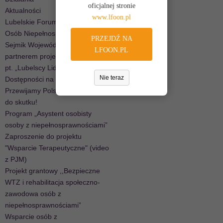
oficjalnej stronie
Aktualności
www.lfoon.pl
Lubelskie Forum Organizacji
Osób Niepełnosprawnych –
PRZEJDŹ NA
Sejmik Wojewódzki jest
LFOON.PL
partnerem projektu sektorowego
pt. „Lubelscy Liderzy
Nie teraz
Dostępności na START”.
Przewijamy Polskę – od 5 maja
do skutku!
Program „Asystent osobisty
osoby z niepełnosprawnościami”
Zaproszenie do projektu
"Wsparcie Terapeutyczne" (video
z PJM)
Projekt grantowy ,,Bezpieczne
WTZ i rehabilitacja społeczno-
zawodowa osób z
niepełnosprawnościami”
Wsparcie osób z