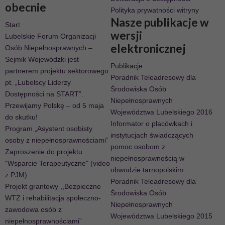
obecnie
Polityka prywatności witryny
Nasze publikacje w
Start
wersji
Lubelskie Forum Organizacji
elektronicznej
Osób Niepełnosprawnych –
Sejmik Wojewódzki jest
Publikacje
partnerem projektu sektorowego
Poradnik Teleadresowy dla
pt. „Lubelscy Liderzy
Środowiska Osób
Dostępności na START”.
Niepełnosprawnych
Przewijamy Polskę – od 5 maja
Województwa Lubelskiego 2016
do skutku!
Informator o placówkach i
Program „Asystent osobisty
instytucjach świadczących
osoby z niepełnosprawnościami”
pomoc osobom z
Zaproszenie do projektu
niepełnosprawnością w
"Wsparcie Terapeutyczne" (video
obwodzie tarnopolskim
z PJM)
Poradnik Teleadresowy dla
Projekt grantowy ,,Bezpieczne
Środowiska Osób
WTZ i rehabilitacja społeczno-
Niepełnosprawnych
zawodowa osób z
Województwa Lubelskiego 2015
niepełnosprawnościami”