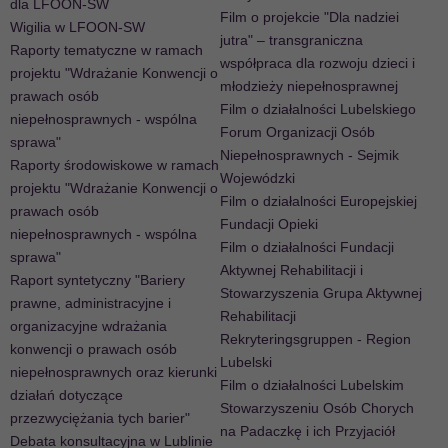
dla LFOON-SW
Film o projekcie "Dla nadziei
Wigilia w LFOON-SW
jutra" – transgraniczna
Raporty tematyczne w ramach
współpraca dla rozwoju dzieci i
projektu "Wdrażanie Konwencji o
młodzieży niepełnosprawnej
prawach osób
Film o działalności Lubelskiego
niepełnosprawnych - wspólna
Forum Organizacji Osób
sprawa"
Niepełnosprawnych - Sejmik
Raporty środowiskowe w ramach
Wojewódzki
projektu "Wdrażanie Konwencji o
Film o działalności Europejskiej
prawach osób
Fundacji Opieki
niepełnosprawnych - wspólna
Film o działalności Fundacji
sprawa"
Aktywnej Rehabilitacji i
Raport syntetyczny "Bariery
Stowarzyszenia Grupa Aktywnej
prawne, administracyjne i
Rehabilitacji
organizacyjne wdrażania
Rekryteringsgruppen - Region
konwencji o prawach osób
Lubelski
niepełnosprawnych oraz kierunki
Film o działalności Lubelskim
działań dotyczące
Stowarzyszeniu Osób Chorych
przezwyciężania tych barier"
na Padaczkę i ich Przyjaciół
Debata konsultacyjna w Lublinie