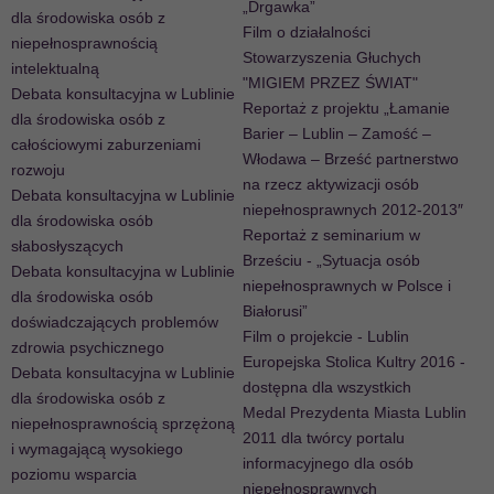
„Drgawka”
dla środowiska osób z
Film o działalności
niepełnosprawnością
Stowarzyszenia Głuchych
intelektualną
"MIGIEM PRZEZ ŚWIAT"
Debata konsultacyjna w Lublinie
Reportaż z projektu „Łamanie
dla środowiska osób z
Barier – Lublin – Zamość –
całościowymi zaburzeniami
Włodawa – Brześć partnerstwo
rozwoju
na rzecz aktywizacji osób
Debata konsultacyjna w Lublinie
niepełnosprawnych 2012-2013″
dla środowiska osób
Reportaż z seminarium w
słabosłyszących
Brześciu - „Sytuacja osób
Debata konsultacyjna w Lublinie
niepełnosprawnych w Polsce i
dla środowiska osób
Białorusi”
doświadczających problemów
Film o projekcie - Lublin
zdrowia psychicznego
Europejska Stolica Kultry 2016 -
Debata konsultacyjna w Lublinie
dostępna dla wszystkich
dla środowiska osób z
Medal Prezydenta Miasta Lublin
niepełnosprawnością sprzężoną
2011 dla twórcy portalu
i wymagającą wysokiego
informacyjnego dla osób
poziomu wsparcia
niepełnosprawnych