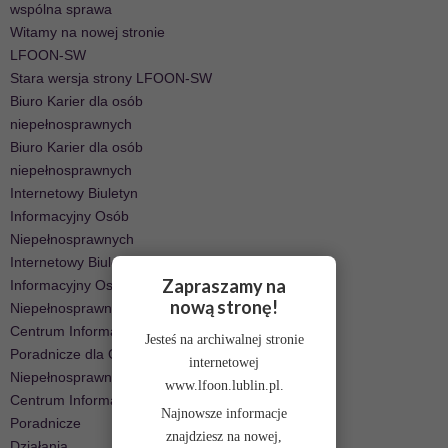
wspólna sprawa
Witamy na nowej stronie
LFOON-SW
Stara wersja strony LFOON-SW
Biuro Karier dla osób
niepełnosprawnych
Biuro Karier dla osób
niepełnosprawnych
Internetowy Biuletyn
Informacyjny Osób
Niepełnosprawnych
Internetowy Biuletyn
Zapraszamy na
Informacyjny Osób
nową stronę!
Niepełnosprawnych
Centrum Informacyjno-
Jesteś na archiwalnej stronie
Poradnicze dla Osób
internetowej
Niepełnosprawnych
www.lfoon.lublin.pl.
Centrum Informacyjno-
Najnowsze informacje
Poradnicze
znajdziesz na nowej,
Działania