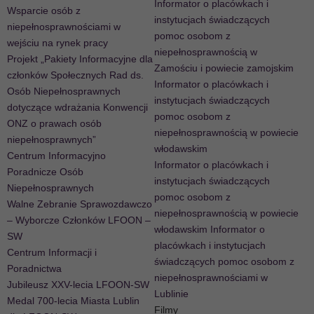
Informator o placówkach i
Wsparcie osób z
instytucjach świadczących
niepełnosprawnościami w
pomoc osobom z
wejściu na rynek pracy
niepełnosprawnością w
Projekt „Pakiety Informacyjne dla
Zamościu i powiecie zamojskim
członków Społecznych Rad ds.
Informator o placówkach i
Osób Niepełnosprawnych
instytucjach świadczących
dotyczące wdrażania Konwencji
pomoc osobom z
ONZ o prawach osób
niepełnosprawnością w powiecie
niepełnosprawnych”
włodawskim
Centrum Informacyjno
Informator o placówkach i
Poradnicze Osób
instytucjach świadczących
Niepełnosprawnych
pomoc osobom z
Walne Zebranie Sprawozdawczo
niepełnosprawnością w powiecie
– Wyborcze Członków LFOON –
włodawskim Informator o
SW
placówkach i instytucjach
Centrum Informacji i
świadczących pomoc osobom z
Poradnictwa
niepełnosprawnościami w
Jubileusz XXV-lecia LFOON-SW
Lublinie
Medal 700-lecia Miasta Lublin
Filmy