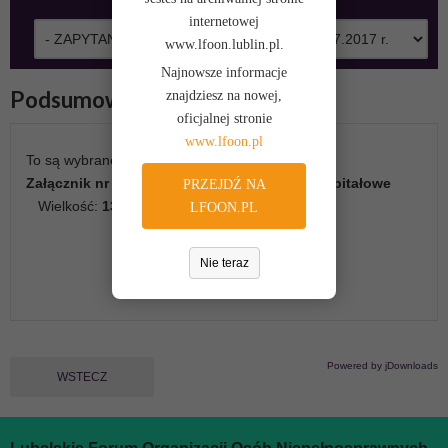
DO GÓRY
internetowej
www.lfoon.lublin.pl.
Najnowsze informacje
Podsumowanie
znajdziesz na nowej,
oficjalnej stronie
www.lfoon.pl
To są wybrane przez Ciebie pliki do pobrania
Załącznik nr 3 – Oświadczenie powiązania kapitałowe
PRZEJDŹ NA
Wielkość:
132 KB
LFOON.PL
Nie teraz
Pobierz
Powered by jDownloads
WSTECZ