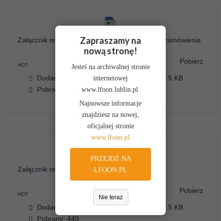
Zapraszamy na
Załącznik nr 1 – Szczegółowy opis przedmiotu zamówienia
nową stronę!
Pobierz
HOT
Jesteś na archiwalnej stronie
Dodany: 2017-09-21
Wielkość: 187.5 KB
internetowej
Pobrany: 609
www.lfoon.lublin.pl.
Najnowsze informacje
znajdziesz na nowej,
oficjalnej stronie
www.lfoon.pl
PRZEJDŹ NA
Załącznik nr 2 – Formularz ofertowy
LFOON.PL
Pobierz
HOT
Nie teraz
Dodany: 2017-09-21
Wielkość: 138.5 KB
Pobrany: 440