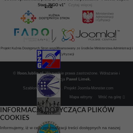
Start JNGO v1"
Czytaj więcej
Projekt Kuźnia Dostępnych Stron współfinansowany ze środków Ministerstwa Administracji i
Cyfryzacji
©
lfoon.lublin.pl
. Wszystkie prawa zastrzeżone. Wdrażanie i
administracja
Paweł Limek.
Szablony dla Joomla
. Projekt Joomla-Monster.com
Mapa witryny
Wróć na górę
INFORMACJA DOTYCZĄCA PLIKÓW
COOKIES
Informujemy, iż w celu optymalizacji treści dostępnych na naszej