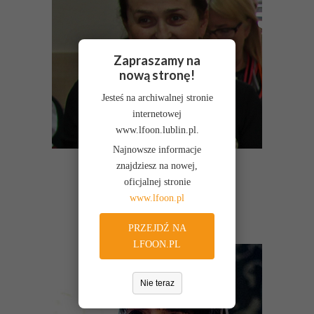
Zapraszamy na
nową stronę!
Jesteś na archiwalnej stronie
internetowej
www.lfoon.lublin.pl.
Najnowsze informacje
znajdziesz na nowej,
Wiesława Staszczak
oficjalnej stronie
Przewodnicząca
www.lfoon.pl
PRZEJDŹ NA
LFOON.PL
Nie teraz