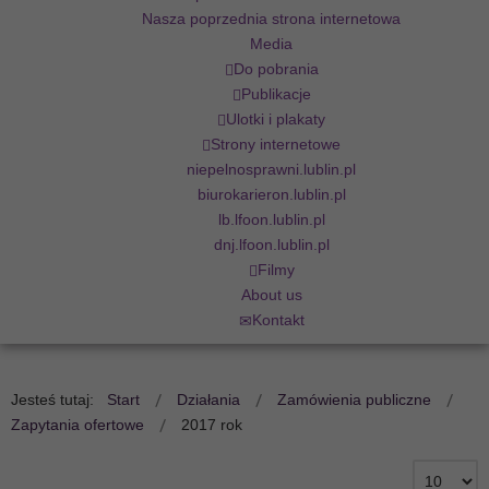
Nasza poprzednia strona internetowa
Media
Do pobrania
Publikacje
Ulotki i plakaty
Strony internetowe
niepelnosprawni.lublin.pl
biurokarieron.lublin.pl
lb.lfoon.lublin.pl
dnj.lfoon.lublin.pl
Filmy
About us
Kontakt
Jesteś tutaj:
Start
Działania
Zamówienia publiczne
Zapytania ofertowe
2017 rok