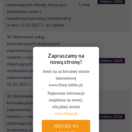
Odsłon: 11919
obejmujących debatę dotyczącą
Limek
środowiska osób z
niepełnosprawnością intelektualną
w dniu 13.10.2017 r. w Lublinie
33 Wykonanie usług
konsultacyjnych dotyczących
zapewniania równych szans
Zapraszamy na
osobom z niepełnosprawnościami
Paweł
nową stronę!
Odsłon: 11679
obejmujących debatę dotyczącą
Limek
środowiska osób z całościowymi
Jesteś na archiwalnej stronie
zaburzeniami rozwoju w dniu
internetowej
12.10.2017 r. w Lublinie
www.lfoon.lublin.pl.
Najnowsze informacje
32 Wykonanie usług
znajdziesz na nowej,
konsultacyjnych dotyczących
oficjalnej stronie
zapewniania równych szans
Paweł
www.lfoon.pl
osobom z niepełnosprawnościami
Odsłon: 11736
Limek
obejmujących debatę dotyczącą
PRZEJDŹ NA
środowiska osób słabosłyszących