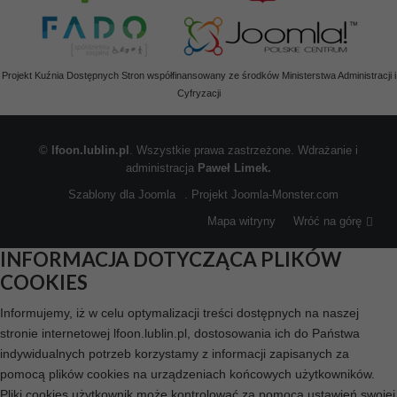
Projekt Kuźnia Dostępnych Stron współfinansowany ze środków Ministerstwa Administracji i
Cyfryzacji
©
lfoon.lublin.pl
. Wszystkie prawa zastrzeżone. Wdrażanie i
administracja
Paweł Limek.
Szablony dla Joomla
. Projekt Joomla-Monster.com
Mapa witryny
Wróć na górę
INFORMACJA DOTYCZĄCA PLIKÓW
COOKIES
Informujemy, iż w celu optymalizacji treści dostępnych na naszej
stronie internetowej lfoon.lublin.pl, dostosowania ich do Państwa
indywidualnych potrzeb korzystamy z informacji zapisanych za
pomocą plików cookies na urządzeniach końcowych użytkowników.
Pliki cookies użytkownik może kontrolować za pomocą ustawień swojej