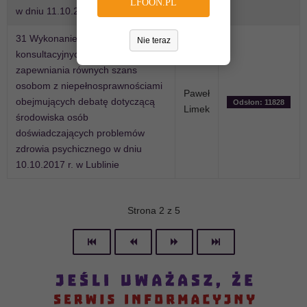
LFOON.PL
w dniu 11.10.2017 r. w Lublinie
31 Wykonanie usług
Nie teraz
konsultacyjnych dotyczących
zapewniania równych szans
osobom z niepełnosprawnościami
Paweł
obejmujących debatę dotyczącą
Odsłon: 11828
Limek
środowiska osób
doświadczających problemów
zdrowia psychicznego w dniu
10.10.2017 r. w Lublinie
Strona 2 z 5