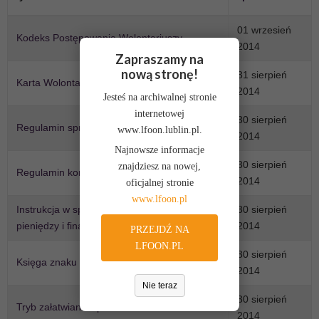
01 wrzesień
Kodeks Postępowania Wolontariuszy
2014
Zapraszamy na
nową stronę!
31 sierpień
Karta Wolontariusza Fundacji
2014
Jesteś na archiwalnej stronie
internetowej
30 sierpień
Regulamin sprzedaży usług i produktów
www.lfoon.lublin.pl.
2014
Najnowsze informacje
30 sierpień
znajdziesz na nowej,
Regulamin konferencji
2014
oficjalnej stronie
www.lfoon.pl
Instrukcja w sprawie przeciwdziałania praniu
30 sierpień
pieniędzy i finansowania terroryzmu
2014
PRZEJDŹ NA
LFOON.PL
30 sierpień
Księga znaku Naszej Fundacji
2014
Nie teraz
30 sierpień
Tryb załatwiania spraw i wniosków
2014