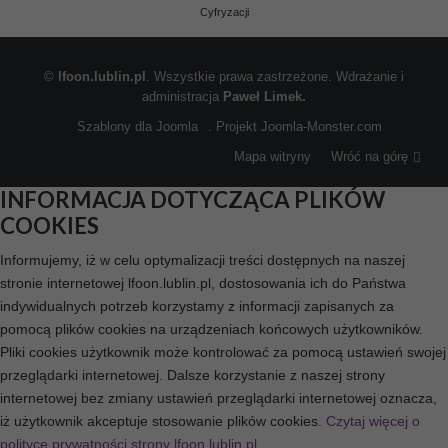
Cyfryzacji
©
lfoon.lublin.pl
. Wszystkie prawa zastrzeżone. Wdrażanie i
administracja
Paweł Limek.
Szablony dla Joomla
. Projekt Joomla-Monster.com
Mapa witryny
Wróć na górę
INFORMACJA DOTYCZĄCA PLIKÓW
COOKIES
Informujemy, iż w celu optymalizacji treści dostępnych na naszej
stronie internetowej lfoon.lublin.pl, dostosowania ich do Państwa
indywidualnych potrzeb korzystamy z informacji zapisanych za
pomocą plików cookies na urządzeniach końcowych użytkowników.
Pliki cookies użytkownik może kontrolować za pomocą ustawień swojej
przeglądarki internetowej. Dalsze korzystanie z naszej strony
internetowej bez zmiany ustawień przeglądarki internetowej oznacza,
iż użytkownik akceptuje stosowanie plików cookies.
Czytaj więcej o
polityce prywatności strony lfoon.lublin.pl