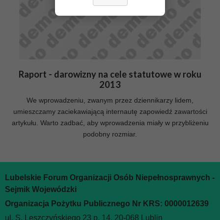
Raport - darowizny na cele statutowe w roku
2013
We wprowadzeniu, zwanym przez dziennikarzy lidem,
umieszczamy zaciekawiającą internautę zapowiedź zawartości
artykułu. Warto zadbać, aby wprowadzenia miały w przybliżeniu
podobny rozmiar.
Lubelskie Forum Organizacji Osób Niepełnosprawnych -
Sejmik Wojewódzki
Organizacja Pożytku Publicznego Nr KRS: 0000012639
ul. S. Leszczyńskiego 23 p. 14, 20-068 Lublin