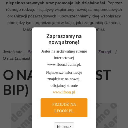
niepełnosprawnych oraz promocja ich działalności
. Poprzez
różnego rodzaju inicjatywy wspieramy rozwój samopomocowych
organizacji pozarządowych i upowszechniamy ideę współpracy
pomiędzy tymi organizacjami w kraju, jak i za granicą (Ukraina,
Białoruś, Francja, Wielka Brytania, Słowenia).
Misja LFOON-SW
Zapraszamy na
nową stronę!
Jesteś na archiwalnej stronie
Jesteś tutaj:
Start
O nas
Organizacja
Zarząd
internetowej
O nas (zamiast BIP)
www.lfoon.lublin.pl.
O NAS (ZAMIAST
Najnowsze informacje
znajdziesz na nowej,
BIP)
oficjalnej stronie
www.lfoon.pl
PRZEJDŹ NA
LFOON.PL
Nie teraz