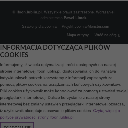
©
lfoon.lublin.pl
. Wszystkie prawa zastrzeżone. Wdrażanie i
administracja
Paweł Limek.
Szablony dla Joomla
. Projekt Joomla-Monster.com
Mapa witryny
Wróć na górę
INFORMACJA DOTYCZĄCA PLIKÓW
COOKIES
Informujemy, iż w celu optymalizacji treści dostępnych na naszej
stronie internetowej lfoon.lublin.pl, dostosowania ich do Państwa
indywidualnych potrzeb korzystamy z informacji zapisanych za
pomocą plików cookies na urządzeniach końcowych użytkowników.
Pliki cookies użytkownik może kontrolować za pomocą ustawień swojej
przeglądarki internetowej. Dalsze korzystanie z naszej strony
internetowej bez zmiany ustawień przeglądarki internetowej oznacza,
iż użytkownik akceptuje stosowanie plików cookies.
Czytaj więcej o
polityce prywatności strony lfoon.lublin.pl
ZGADZAM SIĘ