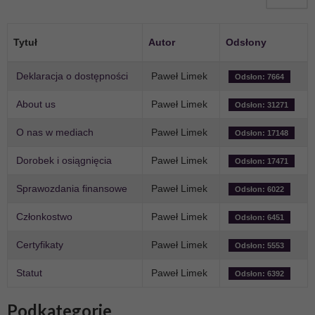
Tytuł
Autor
Odsłony
Deklaracja o dostępności
Paweł Limek
Odsłon: 7664
About us
Paweł Limek
Odsłon: 31271
O nas w mediach
Paweł Limek
Odsłon: 17148
Dorobek i osiągnięcia
Paweł Limek
Odsłon: 17471
Sprawozdania finansowe
Paweł Limek
Odsłon: 6022
Członkostwo
Paweł Limek
Odsłon: 6451
Certyfikaty
Paweł Limek
Odsłon: 5553
Statut
Paweł Limek
Odsłon: 6392
Podkategorie