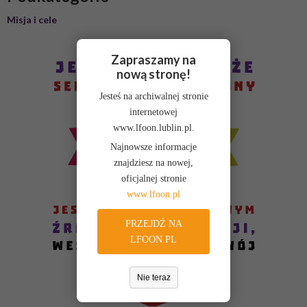
Misja i cele
Zapraszamy na
nową stronę!
Jesteś na archiwalnej stronie
internetowej
www.lfoon.lublin.pl.
Najnowsze informacje
znajdziesz na nowej,
oficjalnej stronie
www.lfoon.pl
PRZEJDŹ NA
LFOON.PL
Nie teraz