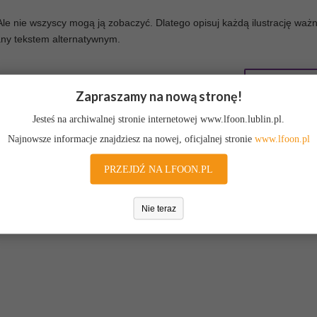
 Ale nie wszyscy mogą ją zobaczyć. Dlatego opisuj każdą ilustrację waż
wany tekstem alternatywnym.
NASTĘPNY AR
Zapraszamy na nową stronę!
Jesteś na archiwalnej stronie internetowej www.lfoon.lublin.pl.
Najnowsze informacje znajdziesz na nowej, oficjalnej stronie
www.lfoon.pl
PRZEJDŹ NA LFOON.PL
Nie teraz