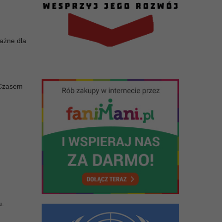
ważne dla
 Czasem
u.