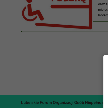
oraz z
miejs
Koord
Lubelskie Forum Organizacji Osób Niepełnosp