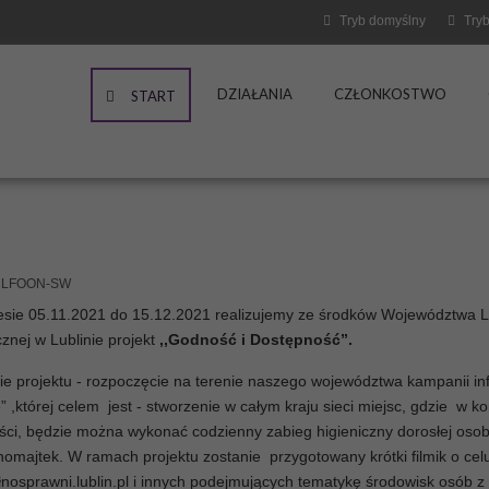
Tryb domyślny
Tryb
DZIAŁANIA
CZŁONKOSTWO
START
LFOON-SW
sie 05.11.2021 do 15.12.2021 realizujemy ze środków Województwa Lu
znej w Lublinie projekt
,,Godność i Dostępność”.
e projektu - rozpoczęcie na terenie naszego województwa kampanii inf
” ,której celem jest - stworzenie w całym kraju sieci miejsc, gdzie w 
ci, będzie można wykonać codzienny zabieg higieniczny dorosłej osob
homajtek. W ramach projektu zostanie przygotowany krótki filmik o ce
łnosprawni.lublin.pl i innych podejmujących tematykę środowisk osób z