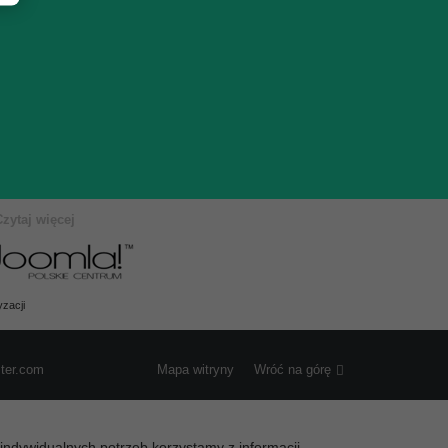
Czytaj więcej
zacji
ster.com
Mapa witryny
Wróć na górę
a indywidualnych potrzeb korzystamy z informacji