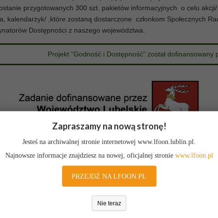
ostanie przygotowanych 300 szt. pakietów informacyjnych o celu akcji/ t
ca, kalendarzyk/ ,które zostaną dostarczone członkom Społecznych R
ynatorów Dostępności z naszego województwa.
Projekt "Godność i Dostępność" został dofinansowany
Zapraszamy na nową stronę!
Jesteś na archiwalnej stronie internetowej www.lfoon.lublin.pl.
Najnowsze informacje znajdziesz na nowej, oficjalnej stronie
www.lfoon.pl
PRZEJDŹ NA LFOON.PL
Nie teraz
rawnych - Sejmik Wojewódzki