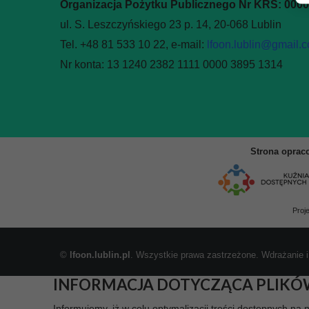
Organizacja Pożytku Publicznego Nr KRS: 000
ul. S. Leszczyńskiego 23 p. 14, 20-068 Lublin
Tel. +48 81 533 10 22, e-mail:
lfoon.lublin@gmail.
Nr konta: 13 1240 2382 1111 0000 3895 1314
Strona oprac
Proj
©
lfoon.lublin.pl
. Wszystkie prawa zastrzeżone. Wdrażanie i
INFORMACJA DOTYCZĄCA PLIKÓ
Informujemy, iż w celu optymalizacji treści dostępnych na 