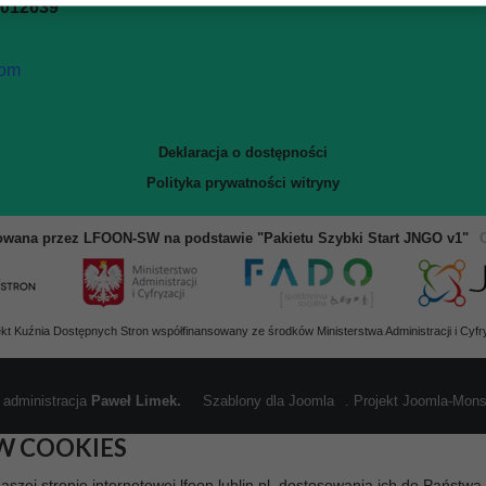
0012639
com
Deklaracja o dostępności
Polityka prywatności witryny
owana przez LFOON-SW na podstawie "Pakietu Szybki Start JNGO v1"
ekt Kuźnia Dostępnych Stron współfinansowany ze środków Ministerstwa Administracji i Cyfry
 administracja
Paweł Limek.
Szablony dla Joomla
. Projekt Joomla-Mon
W COOKIES
naszej stronie internetowej lfoon.lublin.pl, dostosowania ich do Państw