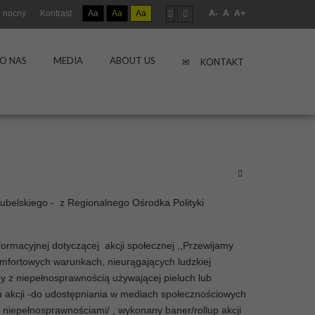
 nocny
Kontrast
Aa
Aa
Aa
A-
A
A+
O NAS
MEDIA
ABOUT US
KONTAKT
belskiego - z Regionalnego Ośrodka Polityki
ormacyjnej dotyczącej akcji społecznej ,,Przewijamy
komfortowych warunkach, nieurągających ludzkiej
y z niepełnosprawnością używającej pieluch lub
lu akcji -do udostępniania w mediach społecznościowych
 niepełnosprawnościami/ , wykonany baner/rollup akcji