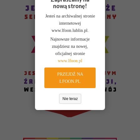
nową stronę!
Jesteś na archiwalnej stronie
internetowej
www.lfoon.lublin.pl.
Najnowsze informacje
znajdziesz na nowej,
oficjalnej stronie
www.lfoon.pl
PRZEJDŹ NA
LFOON.PL
Nie teraz