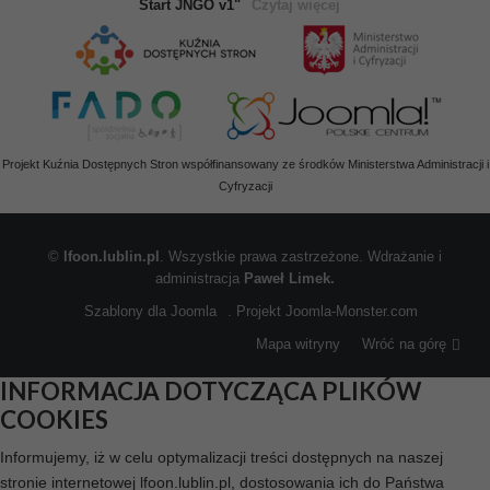
Start JNGO v1"
Czytaj więcej
Projekt Kuźnia Dostępnych Stron współfinansowany ze środków Ministerstwa Administracji i
Cyfryzacji
©
lfoon.lublin.pl
. Wszystkie prawa zastrzeżone. Wdrażanie i
administracja
Paweł Limek.
Szablony dla Joomla
. Projekt Joomla-Monster.com
Mapa witryny
Wróć na górę
INFORMACJA DOTYCZĄCA PLIKÓW
COOKIES
Informujemy, iż w celu optymalizacji treści dostępnych na naszej
stronie internetowej lfoon.lublin.pl, dostosowania ich do Państwa