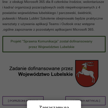
line z obsługi Microsoft 365 dla 8 członków /rodzice, wolontariusze
i kadra/ organizacji pozarządowych osób niepełnosprawnych z 4
powiatów województwa lubelskiego / parczewski, świdnicki,
puławski i Miasta Lublin/.Szkolenie obejmowało będzie praktyczne
warsztaty z używania aplikacji Teams i Outlook oraz wstępne
,ogólne zapoznanie z pozostałymi aplikacjami Microsoft 365.
Projekt "Sprawna Komunikacja" został dofinansowany
przez Województwo Lubelskie
POPRZEDNI ARTYKUŁ
NASTĘPNY ARTYKUŁ
Zapraszamy na