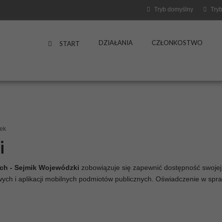
Tryb domyślny
Tryb
DZIAŁANIA
CZŁONKOSTWO
START
ek
i
ch - Sejmik Wojewódzki
zobowiązuje się zapewnić dostępność swojej 
towych i aplikacji mobilnych podmiotów publicznych. Oświadczenie w sp