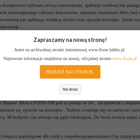
stępności cyfrowej strony internetowej, aplikacji mobilnej lub jakie
tanie niedostępnego cyfrowo dokumentu, opisania zawartości filmu bez 
ternetową lub aplikację mobilną chodzi oraz sposób kontaktu. Jeżeli o
nformacji.
nie i nie później niż w ciągu 7 dni. Jeżeli dotrzymanie tego terminu ni
Zapraszamy na nową stronę!
m termin ten nie może być dłuższy niż 2 miesiące. Jeżeli zapewnienie 
i.
Jesteś na archiwalnej stronie internetowej www.lfoon.lublin.pl.
wnienia dostępności lub alternatywnego dostępu do informacji, można 
Najnowsze informacje znajdziesz na nowej, oficjalnej stronie
www.lfoon.pl
esłać także do Rzecznika Praw Obywatelskich.
PRZEJDŹ NA LFOON.PL
-068 Lublin.
Nie teraz
 Leszczyńskiego 23 w budynku dawnego Lubelskiego Centrum Aktywności
y Stawie/. Biuro LFOON-SW jest w pokoju nr 14 , na parterze z wejści
wierane są ręcznie na zewnątrz . Toaleta znajduje się na parterze i je
le’a. W budynku nie stosuje się pętli indukcyjnej. Do biura można wej
2 miejsca parkingowe dla osób z niepełnosprawnościami / by został po