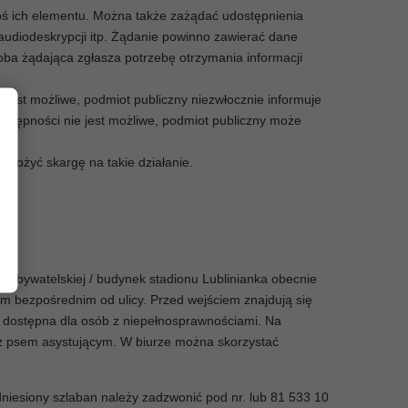
goś ich elementu. Można także zażądać udostępnienia
audiodeskrypcji itp. Żądanie powinno zawierać dane
soba żądająca zgłasza potrzebę otrzymania informacji
e jest możliwe, podmiot publiczny niezwłocznie informuje
dostępności nie jest możliwe, podmiot publiczny może
złożyć skargę na takie działanie.
 Obywatelskiej / budynek stadionu Lublinianka obecnie
em bezpośrednim od ulicy. Przed wejściem znajdują się
st dostępna dla osób z niepełnosprawnościami. Na
ść z psem asystującym. W biurze można skorzystać
dniesiony szlaban należy zadzwonić pod nr. lub 81 533 10