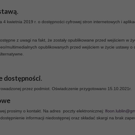
stawą.
a 4 kwietnia 2019 r. o dostępności cyfrowej stron internetowych i apli
stępne z uwagi na fakt, że zostały opublikowane przed wejściem w życ
ideo/multimedialnych opublikowanych przed wejściem w życie ustawy o 
alternatywne.
e dostępności.
owadzonej przez podmiot. Oświadczenie przygotowano 15.10.2021r.
towe
ej prosimy o kontakt. Na adres poczty elektronicznej:
lfoon.lublin@g
ostępnienie informacji niedostępnej oraz składać skargi na brak zape