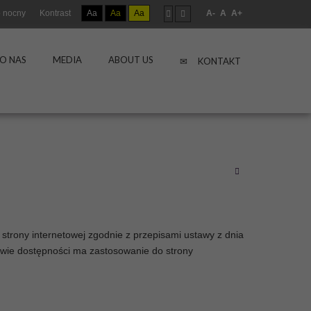
 nocny
Kontrast
Aa
Aa
Aa
A-
A
A+
O NAS
MEDIA
ABOUT US
KONTAKT
strony internetowej zgodnie z przepisami ustawy z dnia
rawie dostępności ma zastosowanie do strony