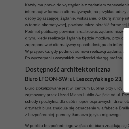
Każdy ma prawo do wystąpienia z żądaniem zapewnienia do
informacji w formach alternatywnych, na przykład odczy
osoby zgłaszającej żądanie, wskazanie, o którą stronę in
w formie alternatywnej, powinna także określić formę tej i
Podmiot publiczny powinien zrealizować żądanie niezwłocz
o tym, kiedy realizacja żądania będzie możliwa, przy czy
zaproponować alternatywny sposób dostępu do informacj
W przypadku, gdy podmiot odmówi realizacji żądania zape
Po wyczerpaniu wszystkich możliwości skargę można prz
Dostępność architektoniczna
Biuro LFOON-SW: ul. Leszczyńskiego 23, 20
Biuro zlokalizowane jest w centrum Lublina przy ulicy
zajmowany przez Urząd Miasta Lublin /wejście od ul .Prz
schody i pochylnia dla osób niepełnosprawnych, drzwi ot
drzwiach biura znajduje się oznaczenie w alfabecie Brail
z bezpośredniej pomocy tłumacza języka migowego.
W pobliżu bezpośredniego wejścia do biura znajdują się 