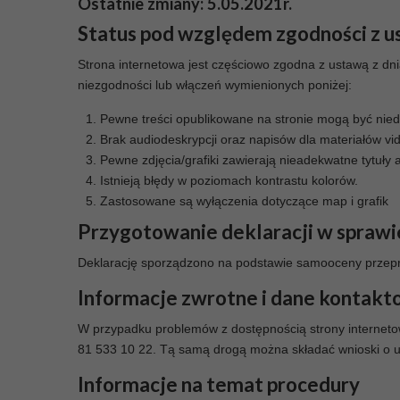
Ostatnie zmiany:
5.05.2021r.
Status pod względem zgodności z u
Strona internetowa jest częściowo zgodna z ustawą z dni
niezgodności lub włączeń wymienionych poniżej:
Pewne treści opublikowane na stronie mogą być niedo
Brak audiodeskrypcji oraz napisów dla materiałów v
Pewne zdjęcia/grafiki zawierają nieadekwatne tytuły 
Istnieją błędy w poziomach kontrastu kolorów.
Zastosowane są wyłączenia dotyczące map i grafik
Przygotowanie deklaracji w sprawi
Deklarację sporządzono na podstawie samooceny przepr
Informacje zwrotne i dane kontak
W przypadku problemów z dostępnością strony internetow
81 533 10 22. Tą samą drogą można składać wnioski o ud
Informacje na temat procedury