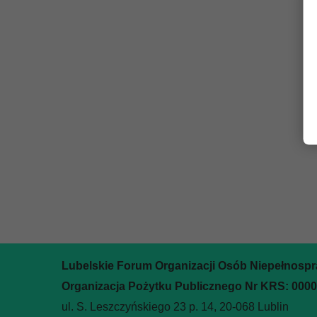
Lubelskie Forum Organizacji Osób Niepełnosp
Organizacja Pożytku Publicznego Nr KRS: 000
ul. S. Leszczyńskiego 23 p. 14, 20-068 Lublin