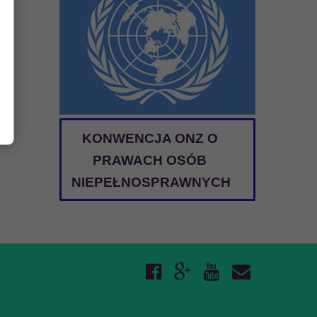
KONWENCJA ONZ O
PRAWACH OSÓB
NIEPEŁNOSPRAWNYCH