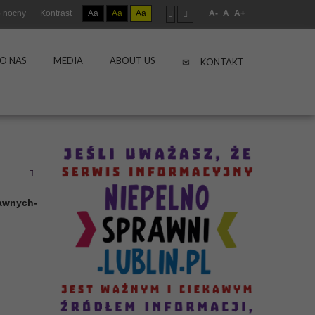
 nocny
Kontrast
Aa
Aa
Aa
A-
A
A+
O NAS
MEDIA
ABOUT US
KONTAKT
rawnych-