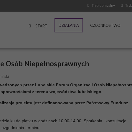
Tryb domyślny
Tryb
DZIAŁANIA
CZŁONKOSTWO
START
ze Osób Niepełnosprawnych
liński
owadzonych przez Lubelskie Forum Organizacji Osób Niepełnosp
osprawnościami z terenu województwa lubelskiego.
realizacja projektu jest dofinansowana przez Państwowy Fundusz
ziałku do piątku w godzinach 10:00-14:00. Spotkania i konsultacje
uzgodnienia terminu.