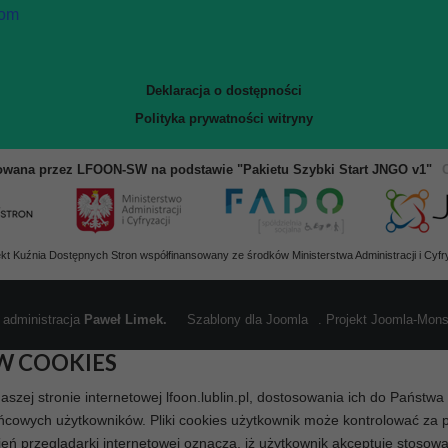
com
Deklaracja o dostępności
Polityka prywatności witryny
owana przez LFOON-SW na podstawie "Pakietu Szybki Start JNGO v1"
ekt Kuźnia Dostępnych Stron współfinansowany ze środków Ministerstwa Administracji i Cyfry
 administracja
Paweł Limek.
Szablony dla Joomla
. Projekt Joomla-Mon
W COOKIES
naszej stronie internetowej lfoon.lublin.pl, dostosowania ich do Państw
cowych użytkowników. Pliki cookies użytkownik może kontrolować za p
ień przeglądarki internetowej oznacza, iż użytkownik akceptuje stosow