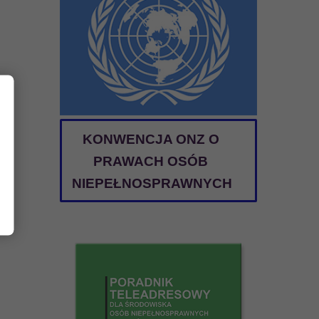
KONWENCJA ONZ O
PRAWACH OSÓB
NIEPEŁNOSPRAWNYCH