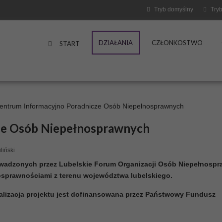
Tryb domyślny
Tryb
DZIAŁANIA
CZŁONKOSTWO
START
entrum Informacyjno Poradnicze Osób Niepełnosprawnych
ze Osób Niepełnosprawnych
liński
owadzonych przez Lubelskie Forum Organizacji Osób Niepełnosp
osprawnościami z terenu województwa lubelskiego.
realizacja projektu jest dofinansowana przez Państwowy Fundusz