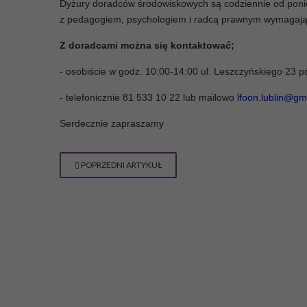
Dyżury doradców środowiskowych są codziennie od ponied
z pedagogiem, psychologiem i radcą prawnym wymagają 
Z doradcami można się kontaktować;
- osobiście w godz. 10:00-14:00 ul. Leszczyńskiego 23 po
- telefonicznie 81 533 10 22 lub mailowo
lfoon.lublin@gm
Serdecznie zapraszamy
POPRZEDNI ARTYKUŁ