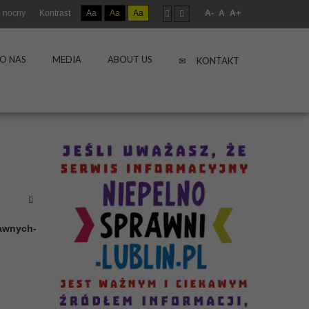
 nocny
Kontrast
Aa
Aa
Aa
A-
A
A+
O NAS
MEDIA
ABOUT US
KONTAKT
rawnych-