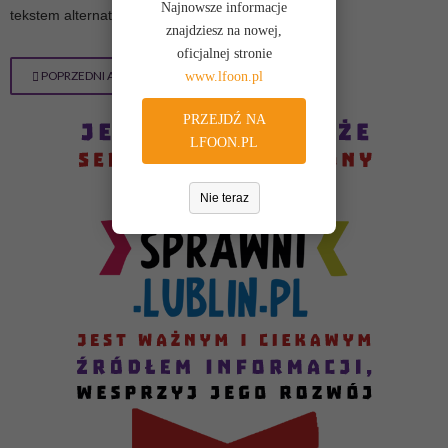
Najnowsze informacje
tekstem alternatywnym.
znajdziesz na nowej,
oficjalnej stronie
POPRZEDNI ARTYKUŁ
www.lfoon.pl
PRZEJDŹ NA
LFOON.PL
Nie teraz