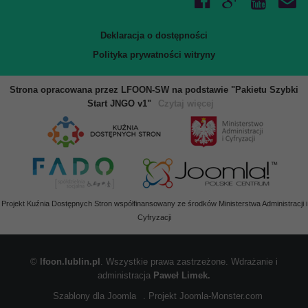
Deklaracja o dostępności
Polityka prywatności witryny
Strona opracowana przez LFOON-SW na podstawie "Pakietu Szybki
Start JNGO v1"
Czytaj więcej
Projekt Kuźnia Dostępnych Stron współfinansowany ze środków Ministerstwa Administracji i
Cyfryzacji
©
lfoon.lublin.pl
. Wszystkie prawa zastrzeżone. Wdrażanie i
administracja
Paweł Limek.
Szablony dla Joomla
. Projekt Joomla-Monster.com