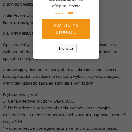
Z WYKONAWCAMI
oficjalnej stronie
www.lfoon.pl
Zofia Brzozowska, tel. 513 046 883, adres e-mail:
lfoon.lublin@gmail.com
PRZEJDŹ NA
LFOON.PL
XII. KRYTERIA OCENY OFERT
Opis kryteriów, którymi Zamawiający będzie się kierował przy
Nie teraz
wyborze oferty wraz z podaniem znaczenia tych kryteriów oraz
sposobu oceny ofert
Zamawiający dokonana oceny ofert w zakresie każdej części –
każdego zadania oddzielnie i dokona wyboru najkorzystniejszej
oferty dla każdego zadania zgodnie z poniższym:
Kryteria oceny ofert:
1) Cena ofertowa brutto* – waga 60%,
2) Doświadczenie w tworzeniu dokumentów konsultacyjno-
eksperckich na rzecz środowiska osób z niepełnosprawnościami** –
waga 40%
* – ocenie będzie podlegała łączna cena brutto podana przez