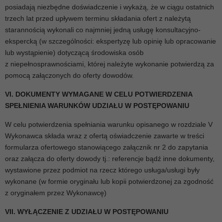
posiadają niezbędne doświadczenie i wykażą, że w ciągu ostatnich
trzech lat przed upływem terminu składania ofert z należytą
starannością wykonali co najmniej jedną usługę konsultacyjno-
ekspercką (w szczególności: ekspertyzę lub opinię lub opracowanie
lub wystąpienie) dotyczącą środowiska osób
z niepełnosprawnościami, której należyte wykonanie potwierdzą za
pomocą załączonych do oferty dowodów.
VI. DOKUMENTY WYMAGANE W CELU POTWIERDZENIA
SPEŁNIENIA WARUNKÓW UDZIAŁU W POSTĘPOWANIU
W celu potwierdzenia spełniania warunku opisanego w rozdziale V
Wykonawca składa wraz z ofertą oświadczenie zawarte w treści
formularza ofertowego stanowiącego załącznik nr 2 do zapytania
oraz załącza do oferty dowody tj.: referencje bądź inne dokumenty,
wystawione przez podmiot na rzecz którego usługa/usługi były
wykonane (w formie oryginału lub kopii potwierdzonej za zgodność
z oryginałem przez Wykonawcę)
VII. WYŁĄCZENIE Z UDZIAŁU W POSTĘPOWANIU