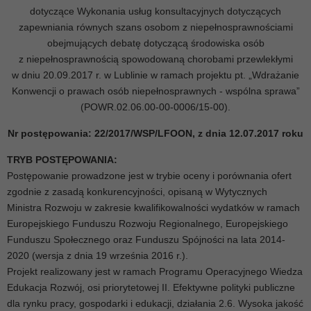
dotyczące Wykonania usług konsultacyjnych dotyczących
zapewniania równych szans osobom z niepełnosprawnościami
obejmujących debatę dotyczącą środowiska osób
z niepełnosprawnością spowodowaną chorobami przewlekłymi
w dniu 20.09.2017 r. w Lublinie w ramach projektu pt. „Wdrażanie
Konwencji o prawach osób niepełnosprawnych - wspólna sprawa”
(POWR.02.06.00-00-0006/15-00).
Nr postępowania: 22/2017/WSP/LFOON, z dnia 12.07.2017 roku
TRYB POSTĘPOWANIA:
Postępowanie prowadzone jest w trybie oceny i porównania ofert
zgodnie z zasadą konkurencyjności, opisaną w Wytycznych
Ministra Rozwoju w zakresie kwalifikowalności wydatków w ramach
Europejskiego Funduszu Rozwoju Regionalnego, Europejskiego
Funduszu Społecznego oraz Funduszu Spójności na lata 2014-
2020 (wersja z dnia 19 września 2016 r.).
Projekt realizowany jest w ramach Programu Operacyjnego Wiedza
Edukacja Rozwój, osi priorytetowej II. Efektywne polityki publiczne
dla rynku pracy, gospodarki i edukacji, działania 2.6. Wysoka jakość