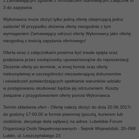
z Zamawiającym zgodnie z formularzem stanowiącym Załącznik nr
3 do zapytania.
Wykonawca może złożyć tylko jedną ofertę obejmującą jedno
zadanie! W przypadku złożenia oferty niezgodnie z tym
wymaganiem Zamawiający odrzuci ofertę Wykonawcy jako ofertę
niezgodną z treścią zapytania ofertowego!
Oferta wraz z załącznikami powinna być trwale spięta oraz
podpisana przez osobę/osoby upoważnioną/ne do reprezentacji.
Złożenie oferty po terminie, w innej formie oraz oferty
niekompletnej w szczególności niezawierającej dokumentów
i oświadczeń potwierdzających spełnianie warunków udziału
w postępowaniu skutkować będzie jej odrzuceniem. Koszty
związane z przygotowaniem oferty ponosi Wykonawca.
Termin składania ofert - Ofertę należy złożyć do dnia 20.06.2017r.
do godziny 17:00:00 w formie pisemnej (pocztą, kurierem lub
osobiście; decyduje data wpływu) na adres: Lubelskie Forum
Organizacji Osób Niepełnosprawnych - Sejmik Wojewódzki, 20–068
Lublin, ul. Leszczyńskiego 23