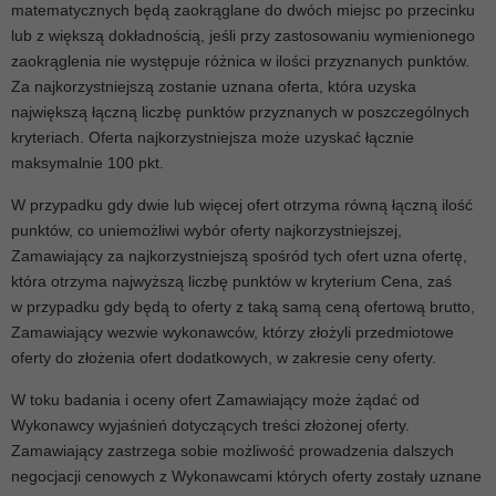
matematycznych będą zaokrąglane do dwóch miejsc po przecinku
lub z większą dokładnością, jeśli przy zastosowaniu wymienionego
zaokrąglenia nie występuje różnica w ilości przyznanych punktów.
Za najkorzystniejszą zostanie uznana oferta, która uzyska
największą łączną liczbę punktów przyznanych w poszczególnych
kryteriach. Oferta najkorzystniejsza może uzyskać łącznie
maksymalnie 100 pkt.
W przypadku gdy dwie lub więcej ofert otrzyma równą łączną ilość
punktów, co uniemożliwi wybór oferty najkorzystniejszej,
Zamawiający za najkorzystniejszą spośród tych ofert uzna ofertę,
która otrzyma najwyższą liczbę punktów w kryterium Cena, zaś
w przypadku gdy będą to oferty z taką samą ceną ofertową brutto,
Zamawiający wezwie wykonawców, którzy złożyli przedmiotowe
oferty do złożenia ofert dodatkowych, w zakresie ceny oferty.
W toku badania i oceny ofert Zamawiający może żądać od
Wykonawcy wyjaśnień dotyczących treści złożonej oferty.
Zamawiający zastrzega sobie możliwość prowadzenia dalszych
negocjacji cenowych z Wykonawcami których oferty zostały uznane