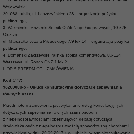
2. Lubelskie Forum Organizacji Osób Niepełnosprawnych - Sejmik
Wojewódzki,
20–068 Lublin, ul. Leszczyńskiego 23 – organizacja pożytku
publicznego;
3. Warmińsko-Mazurski Sejmik Osób Niepełnosprawnych, 10-575
Olsztyn,
ul. Marszałka Józefa Piłsudskiego 7/9 lok 14 – organizacja pożytku
publicznego;
4. Domański Zakrzewski Palinka spółka komandytowa, 00-124
Warszawa, ul. Rondo ONZ 1 lok.21.
I. OPIS PRZEDMIOTU ZAMÓWIENIA
Kod CPV:
98200000-5 - Usługi konsultacyjne dotyczące zapewniania
równych szans.
Przedmiotem zamówienia jest wykonanie usług konsultacyjnych
dotyczących zapewniania równych szans osobom
z niepełnosprawnościami obejmujących debatę dotyczącą
środowiska osób z niepełnosprawnością spowodowaną chorobami
przewlekłymi w dniu 20.09.2017 r. w Lublinie, w tym skonsultowanie