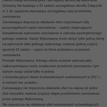
Zakres usługi konsultacyjnej i wymagany sposób jej wykonania
(tożsamy dla każdego z 42 zadań) szczegółowo określa Załącznik
nr 1 do zapytania stanowiący szczegółowy opis przedmiotu
zamówienia.
Zamawiający dopuszcza składanie ofert częściowych (dla
poszczególnych części zamówienia – zadań) obejmujących
kompleksowe wykonanie zamówienia w zakresie wyodrębnionego
jednego zadania. Każdy Wykonawca może złożyć tylko jedną ofertę
na wykonanie tylko jednego wybranego zadania (jednej części)
spośród 42 zadań – części na które podzielono przedmiot
zamówienia.
Ponadto Wykonawca, którego oferta zostanie wybrana jako
najkorzystniejsza może zrealizować przedmiot zamówienia i tym
samym wziąć udział tylko w jednej
z konsultacyjnych debat środowiskowych realizowanych w 2017 r.
w ramach ww. projektu.
Zamawiający nie dopuszcza składania ofert na więcej niż jedno
i/lub wszystkie zadania (części) objęte przedmiotem zamówienia
przez jednego Wykonawcę.
Nie dopuszcza się składania ofert wariantowych przewidujących