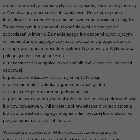
Z udziału w postępowaniu wyłączone są osoby, które powiązane są
z Zamawiającym osobowo lub kapitałowo. Przez powiązania
kapitałowe lub osobowe rozumie się wzajemne powiązania między
Zamawiającym lub osobami upoważnionymi do zaciągania
zobowiązań w imieniu Zamawiającego lub osobami wykonującymi
w imieniu Zamawiającego czynności związane z przygotowaniem
i przeprowadzeniem procedury wyboru Wykonawcy a Wykonawcą,
polegające w szczególności na:
a. uczestniczeniu w spółce jako wspólnik spółki cywilnej lub spółki
osobowej,
b. posiadaniu udziałów lub co najmniej 10% akcji,
c. pełnieniu funkcji członka organu nadzorczego lub
zarządzającego, prokurenta, pełnomocnika,
d. pozostawaniu w związku małżeńskim, w stosunku pokrewieństwa
lub powinowactwa w linii prostej, pokrewieństwa drugiego stopnia
lub powinowactwa drugiego stopnia w linii bocznej lub w stosunku
przysposobienia, opieki lub kurateli.
W związku z powyższym Wykonawca jest zobowiązany do
popisania i złożenia wraz z ofertą stosownego oświadczenia,