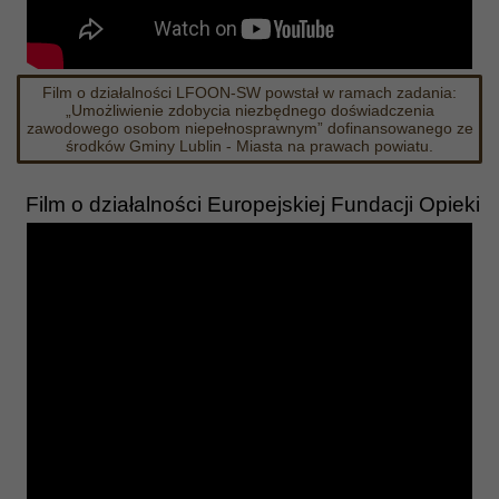
Film o działalności LFOON-SW powstał w ramach zadania:
„Umożliwienie zdobycia niezbędnego doświadczenia
zawodowego osobom niepełnosprawnym” dofinansowanego ze
środków Gminy Lublin - Miasta na prawach powiatu.
Film o działalności Europejskiej Fundacji Opieki