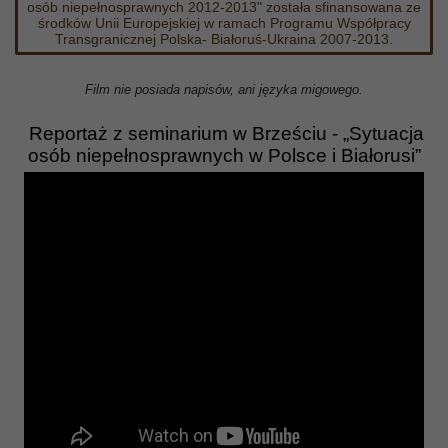
osób niepełnosprawnych 2012-2013" została sfinansowana ze
środków Unii Europejskiej w ramach Programu Współpracy
Transgranicznej Polska- Białoruś-Ukraina 2007-2013.
Film nie posiada napisów, ani języka migowego.
Reportaż z seminarium w Brześciu - „Sytuacja
osób niepełnosprawnych w Polsce i Białorusi”