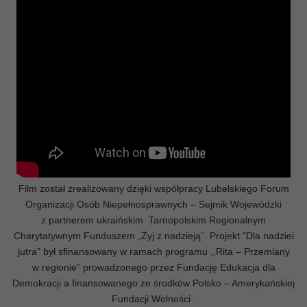
Film został zrealizowany dzięki współpracy Lubelskiego Forum
Organizacji Osób Niepełnosprawnych – Sejmik Wojewódzki
z partnerem ukraińskim Tarnopolskim Regionalnym
Charytatywnym Funduszem „Żyj z nadzieją”. Projekt "Dla nadziei
jutra" był sfinansowany w ramach programu ,,Rita – Przemiany
w regionie” prowadzonego przez Fundację Edukacja dla
Demokracji a finansowanego ze środków Polsko – Amerykańskiej
Fundacji Wolności .