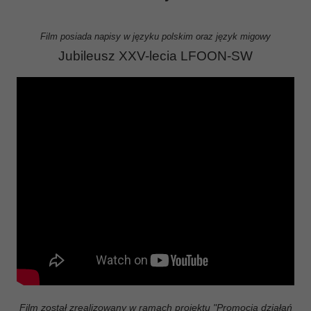
Film posiada napisy w języku polskim oraz język migowy
Jubileusz XXV-lecia LFOON-SW
Film został zrealizowany w ramach projektu "Promocja działań