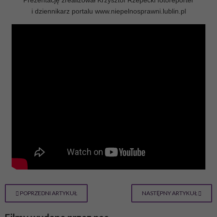
Prezentację zrealizował Krzysztof Rzepecki fotoreporter
i dziennikarz portalu www.niepelnosprawni.lublin.pl
POPRZEDNI ARTYKUŁ
NASTĘPNY ARTYKUŁ