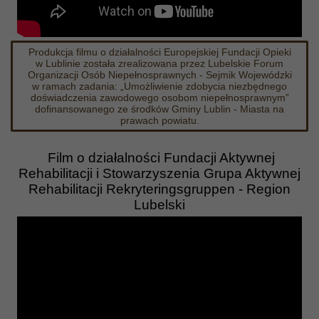
Produkcja filmu o działalności Europejskiej Fundacji Opieki
w Lublinie została zrealizowana przez Lubelskie Forum
Organizacji Osób Niepełnosprawnych - Sejmik Wojewódzki
w ramach zadania: „Umożliwienie zdobycia niezbędnego
doświadczenia zawodowego osobom niepełnosprawnym”
dofinansowanego ze środków Gminy Lublin - Miasta na
prawach powiatu.
Film o działalności Fundacji Aktywnej
Rehabilitacji i Stowarzyszenia Grupa Aktywnej
Rehabilitacji Rekryteringsgruppen - Region
Lubelski