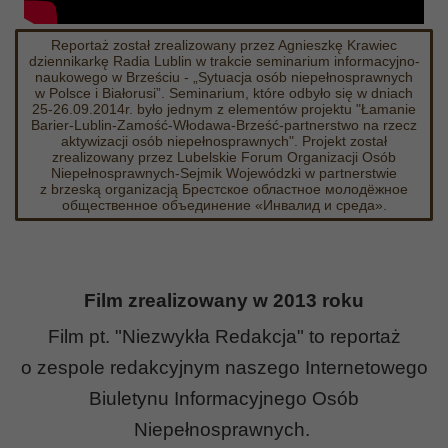
Reportaż został zrealizowany przez Agnieszkę Krawiec
dziennikarkę Radia Lublin w trakcie seminarium informacyjno-
naukowego w Brześciu - „Sytuacja osób niepełnosprawnych
w Polsce i Białorusi”. Seminarium, które odbyło się w dniach
25-26.09.2014r. było jednym z elementów projektu "Łamanie
Barier-Lublin-Zamość-Włodawa-Brześć-part­nerstwo na rzecz
aktywizacji osób niepełnosprawnych". Projekt został
zrealizowany przez Lubelskie Forum Organizacji Osób
Niepełnosprawnych-Sejmik Wojewódzki w partnerstwie
z brzeską organizacją Брестское областное молодёжное
общественное объединение «Инвалид и среда».
Film zrealizowany w 2013 roku
Film pt. "Niezwykła Redakcja" to r
eportaż
o
zespole redakcyjnym naszego Internetowego
Biuletynu Informacyjnego Osób
Niepełnosprawnych.