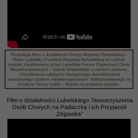
Produkcja filmu o działalności Grupy Aktywnej Rehabilitacji -
Rejon Lubelski i Fundacji Aktywnej Rehabilitacji w Lublinie
została zrealizowana przez Lubelskie Forum Organizacji Osób
Niepełnosprawnych - Sejmik Wojewódzki w ramach zadania:
„Umożliwienie zdobycia niezbędnego doświadczenia
zawodowego osobom niepełnosprawnym” dofinansowanego ze
środków Gminy Lublin - Miasta na prawach powiatu.
Film o działalności Lubelskiego Stowarzyszenia
Osób Chorych na Padaczkę i ich Przyjaciół
„Drgawka”