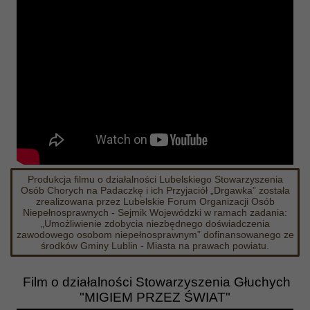
Produkcja filmu o działalności Lubelskiego Stowarzyszenia
Osób Chorych na Padaczkę i ich Przyjaciół „Drgawka” została
zrealizowana przez Lubelskie Forum Organizacji Osób
Niepełnosprawnych - Sejmik Wojewódzki w ramach zadania:
„Umożliwienie zdobycia niezbędnego doświadczenia
zawodowego osobom niepełnosprawnym” dofinansowanego ze
środków Gminy Lublin - Miasta na prawach powiatu.
Film o działalności Stowarzyszenia Głuchych
"MIGIEM PRZEZ ŚWIAT"