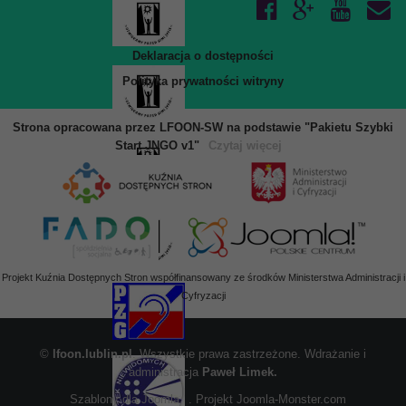
Deklaracja o dostępności
Polityka prywatności witryny
Strona opracowana przez LFOON-SW na podstawie "Pakietu Szybki
Start JNGO v1"
Czytaj więcej
Projekt Kuźnia Dostępnych Stron współfinansowany ze środków Ministerstwa Administracji i
Cyfryzacji
©
lfoon.lublin.pl
. Wszystkie prawa zastrzeżone. Wdrażanie i
administracja
Paweł Limek.
Szablony dla Joomla
. Projekt Joomla-Monster.com