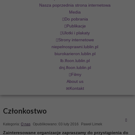
Nasza poprzednia strona internetowa
Media
Do pobrania
Publikacje
Ulotki i plakaty
Strony internetowe
niepelnosprawni.lublin.pl
biurokarieron.lublin.pl
lb.lfoon.lublin.pl
dnj.lfoon.lublin.pl
Filmy
About us
Kontakt
Członkostwo
Kategoria:
O nas
Opublikowano: 03 luty 2016
Paweł Limek
Zainteresowane organizacje zapraszamy do przystąpienia
do