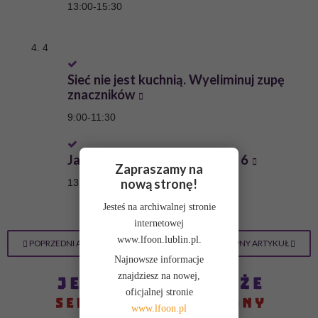
13:00
-
15:30
4
Sieć nie jest kuchnią. Wyeliminuj zupę
znaczników
9:00
-
11:30
Jak zerwać swoje związki z IE 6
Zapraszamy na
nową stronę!
13:00
-
15:30
Jesteś na archiwalnej stronie
internetowej
www.lfoon.lublin.pl.
POPRZEDNI ARTYKUŁ
NASTĘPNY ARTYKUŁ
Najnowsze informacje
znajdziesz na nowej,
oficjalnej stronie
www.lfoon.pl