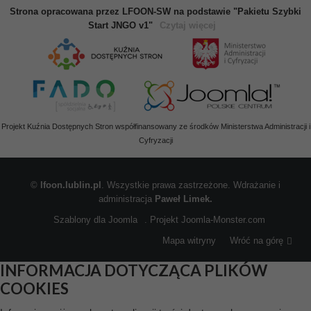
Strona opracowana przez LFOON-SW na podstawie "Pakietu Szybki
Start JNGO v1"
Czytaj więcej
Projekt Kuźnia Dostępnych Stron współfinansowany ze środków Ministerstwa Administracji i
Cyfryzacji
©
lfoon.lublin.pl
. Wszystkie prawa zastrzeżone. Wdrażanie i
administracja
Paweł Limek.
Szablony dla Joomla
. Projekt Joomla-Monster.com
Mapa witryny
Wróć na górę
INFORMACJA DOTYCZĄCA PLIKÓW
COOKIES