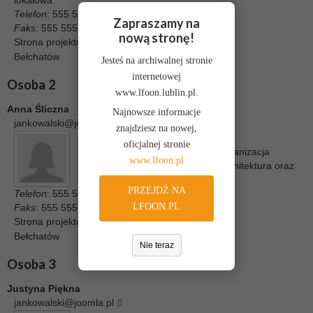
lokalowa.
Telefon
: 555 555 555
Zapraszamy na
Faks
: 555 555 666
nową stronę!
Strona projektu
Bełchatów
Jesteś na archiwalnej stronie
internetowej
Osoba 2
www.lfoon.lublin.pl.
Anna Śliczna
Najnowsze informacje
jankowalski@joomla.pl
znajdziesz na nowej,
Urząd Gminy
,
Biuro Prasowe
oficjalnej stronie
Zakres tematyczny:
inspektor
,
organizacja
www.lfoon.pl
komunikacji, transport miejski, architektura oraz
gospodarka nieruchomościami
PRZEJDŹ NA
Telefon
: 555 555 555
LFOON.PL
Faks
: 555 555 666
Strona projektu
Bełchatów
Nie teraz
Osoba 3
Justyna Piękna
jankowalski@joomla.pl