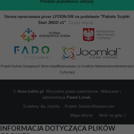
Polityka prywatności witryny
Strona opracowana przez LFOON-SW na podstawie "Pakietu Szybki
Start JNGO v1"
Czytaj więcej
Projekt Kuźnia Dostępnych Stron współfinansowany ze środków Ministerstwa Administracji i
Cyfryzacji
©
lfoon.lublin.pl
. Wszystkie prawa zastrzeżone. Wdrażanie i
administracja
Paweł Limek.
Szablony dla Joomla
. Projekt Joomla-Monster.com
Mapa witryny
Wróć na górę
INFORMACJA DOTYCZĄCA PLIKÓW