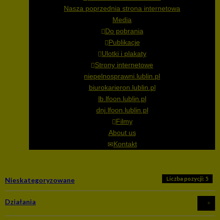
Nasza poprzednia strona internetowa
Media
Do pobrania
Publikacje
Ulotki i plakaty
Strony internetowe
niepelnosprawni.lublin.pl
biurokarieron.lublin.pl
lb.lfoon.lublin.pl
dnj.lfoon.lublin.pl
Filmy
About us
Kontakt
Liczba pozycji: 5
Nieskategoryzowane
Działania