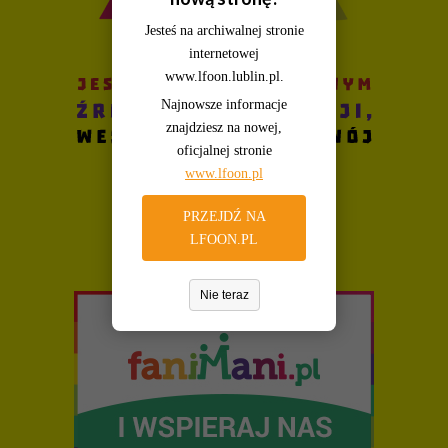
WIĘCEJ O: PROGRAMY DZIAŁANIA
Jesteś na archiwalnej stronie
internetowej
Liczba pozycji: 1
Finanse i majatek
www.lfoon.lublin.pl.
Najnowsze informacje
Podstawą gospodarki finansowej Fundacji PCJ Otwarte Źródła
znajdziesz na nowej,
są roczne plany finansowe przedkładane do uchwalenia Radzie
oficjalnej stronie
przez Zarząd Fundacji. W tym dziale udostępniane są plany
www.lfoon.pl
i sprawozdania finansowe Fundacji.
WIĘCEJ O: FINANSE I MAJATEK
PRZEJDŹ NA
LFOON.PL
Liczba pozycji: 3
Sprawozdania i raporty
Nie teraz
W tym dziale zgromadzone są dokumenty sprawozdawcze
Fundacji - roczne sprawozdania merytoryczne oraz raporty
z realizacji programów i projektów. Aby zapoznać się
z udostępnionymi w BIP dokumentami, należy skorzystać
z odsyłaczy poniżej. Aby przeglądać inne działy BIP, prosimy
wybrać odpowiednie łącze z bocznego menu.
WIĘCEJ O: SPRAWOZDANIA I RAPORTY