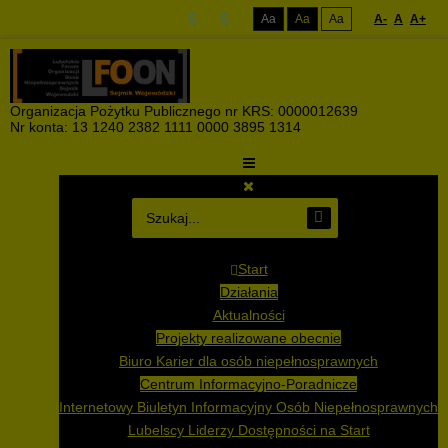
Aa
Aa
Aa
A-
A
A+
Organizacja Pożytku Publicznego nr KRS: 0000012639
Nr konta: 13 1240 2382 1111 0000 3895 1314
Start
Działania
Aktualności
Projekty realizowane obecnie
Biuro Karier dla osób niepełnosprawnych
Centrum Informacyjno-Poradnicze
Internetowy Biuletyn Informacyjny Osób Niepełnosprawnych
Lubelscy Liderzy Dostępności na Start