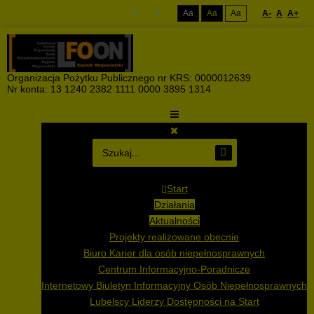
Aa
Aa
Aa
A-
A
A+
Organizacja Pożytku Publicznego nr KRS: 0000012639
Nr konta: 13 1240 2382 1111 0000 3895 1314
Start
Działania
Aktualności
Projekty realizowane obecnie
Biuro Karier dla osób niepełnosprawnych
Centrum Informacyjno-Poradnicze
Internetowy Biuletyn Informacyjny Osób Niepełnosprawnych
Lubelscy Liderzy Dostępności na Start