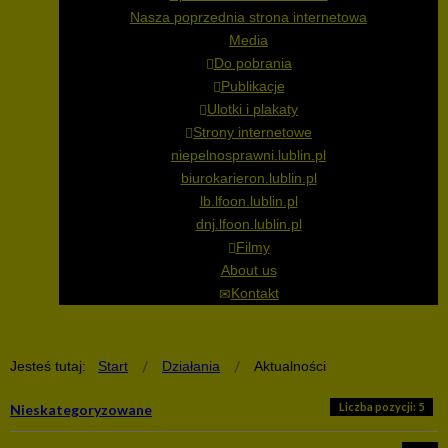
Nasza poprzednia strona internetowa
Media
Do pobrania
Publikacje
Ulotki i plakaty
Strony internetowe
niepelnosprawni.lublin.pl
biurokarieron.lublin.pl
lb.lfoon.lublin.pl
dnj.lfoon.lublin.pl
Filmy
About us
Kontakt
Jesteś tutaj:
Start
Działania
Aktualności
Liczba pozycji: 5
Nieskategoryzowane