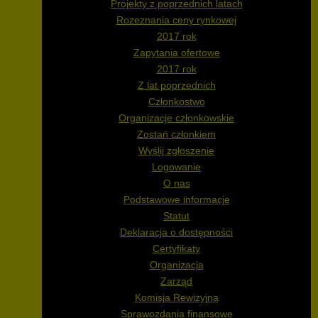
Projekty z poprzednich latach
Rozeznania ceny rynkowej
2017 rok
Zapytania ofertowe
2017 rok
Z lat poprzednich
Członkostwo
Organizacje członkowskie
Zostań członkiem
Wyślij zgłoszenie
Logowanie
O nas
Podstawowe informacje
Statut
Deklaracja o dostępności
Certyfikaty
Organizacja
Zarząd
Komisja Rewizyjna
Sprawozdania finansowe