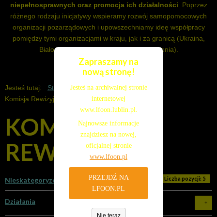
niepełnosprawnych oraz promocja ich działalności
. Poprzez
różnego rodzaju inicjatywy wspieramy rozwój samopomocowych
organizacji pozarządowych i upowszechniamy ideę współpracy
pomiędzy tymi organizacjami w kraju, jak i za granicą (Ukraina,
Białoruś, Francja, Wielka Brytania, Słowenia).
Misja LFOON-SW
Zapraszamy na
nową stronę!
Jesteś na archiwalnej stronie
Jesteś tutaj:
Start
O nas
Organizacja
internetowej
Komisja Rewizyjna
www.lfoon.lublin.pl.
KOMISJA
Najnowsze informacje
znajdziesz na nowej,
REWIZYJNA
oficjalnej stronie
www.lfoon.pl
PRZEJDŹ NA
Liczba pozycji: 5
Nieskategoryzowane
LFOON.PL
Działania
Nie teraz