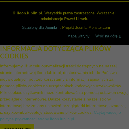
©
lfoon.lublin.pl
. Wszystkie prawa zastrzeżone. Wdrażanie i
administracja
Paweł Limek.
Szablony dla Joomla
. Projekt Joomla-Monster.com
Mapa witryny
Wróć na górę
INFORMACJA DOTYCZĄCA PLIKÓW
COOKIES
Informujemy, iż w celu optymalizacji treści dostępnych na naszej
stronie internetowej lfoon.lublin.pl, dostosowania ich do Państwa
indywidualnych potrzeb korzystamy z informacji zapisanych za
pomocą plików cookies na urządzeniach końcowych użytkowników.
Pliki cookies użytkownik może kontrolować za pomocą ustawień swojej
przeglądarki internetowej. Dalsze korzystanie z naszej strony
internetowej bez zmiany ustawień przeglądarki internetowej oznacza,
iż użytkownik akceptuje stosowanie plików cookies.
Czytaj więcej o
polityce prywatności strony lfoon.lublin.pl