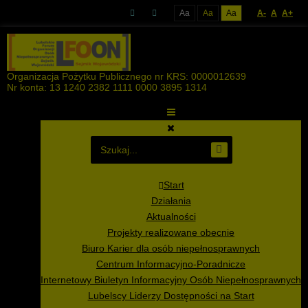
Aa
Aa
Aa
A-
A
A+
Organizacja Pożytku Publicznego nr KRS: 0000012639
Nr konta: 13 1240 2382 1111 0000 3895 1314
Start
Działania
Aktualności
Projekty realizowane obecnie
Biuro Karier dla osób niepełnosprawnych
Centrum Informacyjno-Poradnicze
Internetowy Biuletyn Informacyjny Osób Niepełnosprawnych
Lubelscy Liderzy Dostępności na Start