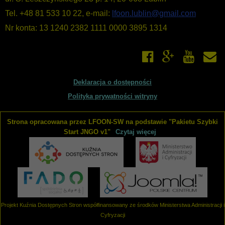
WIĘCEJ O: PROGRAMY DZIAŁANIA
Tel. +48 81 533 10 22, e-mail:
lfoon.lublin@gmail.com
Nr konta: 13 1240 2382 1111 0000 3895 1314
Liczba pozycji: 1
Finanse i majatek
Podstawą gospodarki finansowej Fundacji PCJ Otwarte Źródła
są roczne plany finansowe przedkładane do uchwalenia Radzie
przez Zarząd Fundacji. W tym dziale udostępniane są plany
Deklaracja o dostępności
i sprawozdania finansowe Fundacji.
Polityka prywatności witryny
WIĘCEJ O: FINANSE I MAJATEK
Strona opracowana przez LFOON-SW na podstawie "Pakietu Szybki
Liczba pozycji: 3
Sprawozdania i raporty
Start JNGO v1"
Czytaj więcej
W tym dziale zgromadzone są dokumenty sprawozdawcze
Fundacji - roczne sprawozdania merytoryczne oraz raporty
z realizacji programów i projektów. Aby zapoznać się
z udostępnionymi w BIP dokumentami, należy skorzystać
z odsyłaczy poniżej. Aby przeglądać inne działy BIP, prosimy
Projekt Kuźnia Dostępnych Stron współfinansowany ze środków Ministerstwa Administracji i
wybrać odpowiednie łącze z bocznego menu.
Cyfryzacji
WIĘCEJ O: SPRAWOZDANIA I RAPORTY