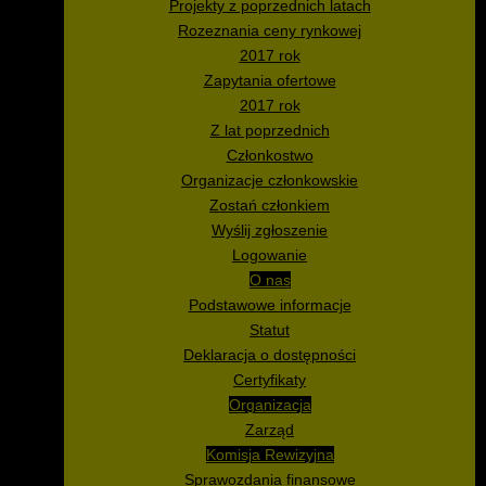
Projekty z poprzednich latach
Rozeznania ceny rynkowej
2017 rok
Zapytania ofertowe
2017 rok
Z lat poprzednich
Członkostwo
Organizacje członkowskie
Zostań członkiem
Wyślij zgłoszenie
Logowanie
O nas
Podstawowe informacje
Statut
Deklaracja o dostępności
Certyfikaty
Organizacja
Zarząd
Komisja Rewizyjna
Sprawozdania finansowe