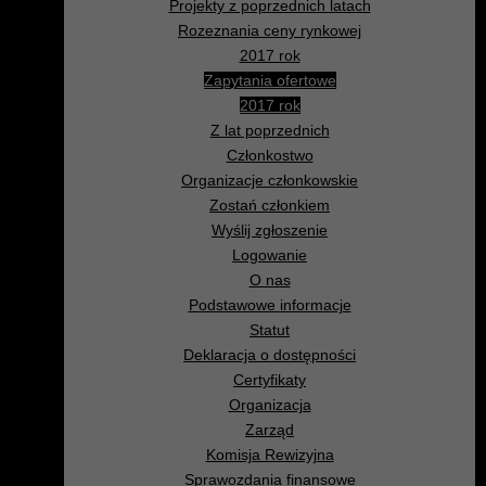
Projekty z poprzednich latach
Rozeznania ceny rynkowej
2017 rok
Zapytania ofertowe
2017 rok
Z lat poprzednich
Członkostwo
Organizacje członkowskie
Zostań członkiem
Wyślij zgłoszenie
Logowanie
O nas
Podstawowe informacje
Statut
Deklaracja o dostępności
Certyfikaty
Organizacja
Zarząd
Komisja Rewizyjna
Sprawozdania finansowe