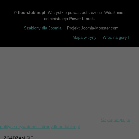
©
lfoon.lublin.pl
. Wszystkie prawa zastrzeżone. Wdrażanie i
administracja
Paweł Limek.
Szablony dla Joomla
. Projekt Joomla-Monster.com
Mapa witryny
Wróć na górę
INFORMACJA DOTYCZĄCA PLIKÓW
COOKIES
Informujemy, iż w celu optymalizacji treści dostępnych na naszej
stronie internetowej lfoon.lublin.pl, dostosowania ich do Państwa
indywidualnych potrzeb korzystamy z informacji zapisanych za
pomocą plików cookies na urządzeniach końcowych użytkowników.
Pliki cookies użytkownik może kontrolować za pomocą ustawień swojej
przeglądarki internetowej. Dalsze korzystanie z naszej strony
internetowej bez zmiany ustawień przeglądarki internetowej oznacza,
iż użytkownik akceptuje stosowanie plików cookies.
Czytaj więcej o
polityce prywatności strony lfoon.lublin.pl
ZGADZAM SIĘ