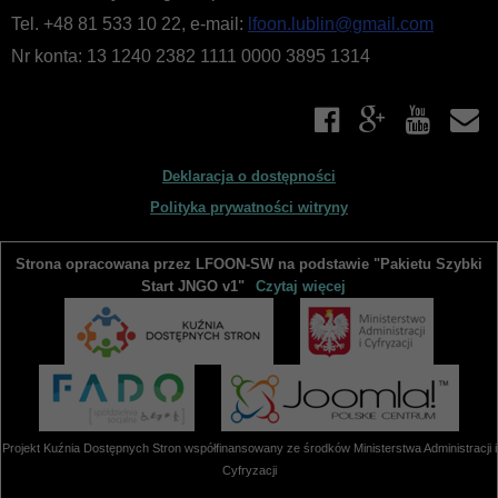
WIĘCEJ O: PROGRAMY DZIAŁANIA
Tel. +48 81 533 10 22, e-mail:
lfoon.lublin@gmail.com
Nr konta: 13 1240 2382 1111 0000 3895 1314
Liczba pozycji: 1
Finanse i majatek
Podstawą gospodarki finansowej Fundacji PCJ Otwarte Źródła
są roczne plany finansowe przedkładane do uchwalenia Radzie
przez Zarząd Fundacji. W tym dziale udostępniane są plany
Deklaracja o dostępności
i sprawozdania finansowe Fundacji.
Polityka prywatności witryny
WIĘCEJ O: FINANSE I MAJATEK
Strona opracowana przez LFOON-SW na podstawie "Pakietu Szybki
Liczba pozycji: 3
Sprawozdania i raporty
Start JNGO v1"
Czytaj więcej
W tym dziale zgromadzone są dokumenty sprawozdawcze
Fundacji - roczne sprawozdania merytoryczne oraz raporty
z realizacji programów i projektów. Aby zapoznać się
z udostępnionymi w BIP dokumentami, należy skorzystać
z odsyłaczy poniżej. Aby przeglądać inne działy BIP, prosimy
Projekt Kuźnia Dostępnych Stron współfinansowany ze środków Ministerstwa Administracji i
wybrać odpowiednie łącze z bocznego menu.
Cyfryzacji
WIĘCEJ O: SPRAWOZDANIA I RAPORTY