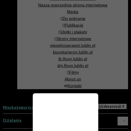
Nasza poprzednia strona internetowa
Media
Do pobrania
Publikacje
Ulotki i plakaty
Strony internetowe
niepelnosprawni.lublin.pl
biurokarieron.lublin.pl
lb.lfoon.lublin.pl
dnj.lfoon.lublin.pl
Filmy
About us
Kontakt
Zapraszamy na
Liczba pozycji: 5
Nieskategoryzowane
nową stronę!
Jesteś na archiwalnej stronie
Działania
internetowej