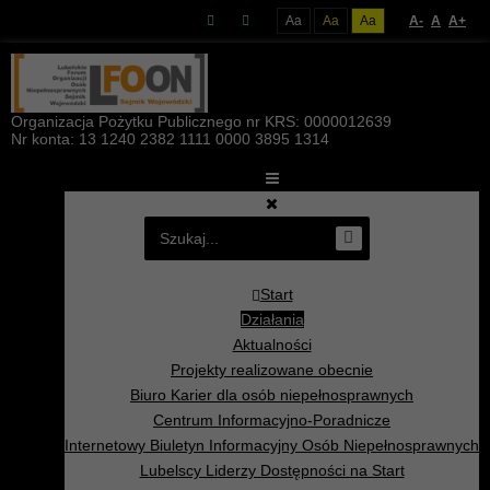
Aa
Aa
Aa
A-
A
A+
Organizacja Pożytku Publicznego nr KRS: 0000012639
Nr konta: 13 1240 2382 1111 0000 3895 1314
Start
Działania
Aktualności
Projekty realizowane obecnie
Biuro Karier dla osób niepełnosprawnych
Centrum Informacyjno-Poradnicze
Internetowy Biuletyn Informacyjny Osób Niepełnosprawnych
Lubelscy Liderzy Dostępności na Start