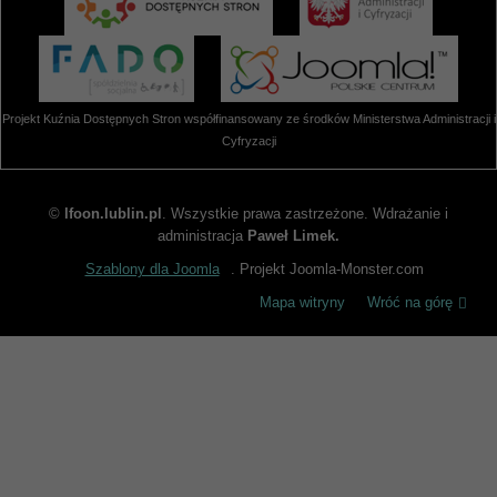
Projekt Kuźnia Dostępnych Stron współfinansowany ze środków Ministerstwa Administracji i
Cyfryzacji
©
lfoon.lublin.pl
. Wszystkie prawa zastrzeżone. Wdrażanie i
administracja
Paweł Limek.
Szablony dla Joomla
. Projekt Joomla-Monster.com
Mapa witryny
Wróć na górę
INFORMACJA DOTYCZĄCA PLIKÓW
COOKIES
Informujemy, iż w celu optymalizacji treści dostępnych na naszej
stronie internetowej lfoon.lublin.pl, dostosowania ich do Państwa
indywidualnych potrzeb korzystamy z informacji zapisanych za
pomocą plików cookies na urządzeniach końcowych użytkowników.