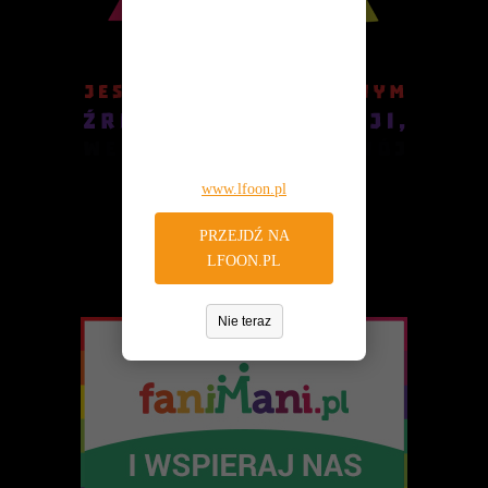
WIĘCEJ O: PROGRAMY DZIAŁANIA
Jesteś na archiwalnej stronie
internetowej
Liczba pozycji: 1
Finanse i majatek
www.lfoon.lublin.pl.
Najnowsze informacje
Podstawą gospodarki finansowej Fundacji PCJ Otwarte Źródła
znajdziesz na nowej,
są roczne plany finansowe przedkładane do uchwalenia Radzie
oficjalnej stronie
przez Zarząd Fundacji. W tym dziale udostępniane są plany
www.lfoon.pl
i sprawozdania finansowe Fundacji.
WIĘCEJ O: FINANSE I MAJATEK
PRZEJDŹ NA
LFOON.PL
Liczba pozycji: 3
Sprawozdania i raporty
Nie teraz
W tym dziale zgromadzone są dokumenty sprawozdawcze
Fundacji - roczne sprawozdania merytoryczne oraz raporty
z realizacji programów i projektów. Aby zapoznać się
z udostępnionymi w BIP dokumentami, należy skorzystać
z odsyłaczy poniżej. Aby przeglądać inne działy BIP, prosimy
wybrać odpowiednie łącze z bocznego menu.
WIĘCEJ O: SPRAWOZDANIA I RAPORTY