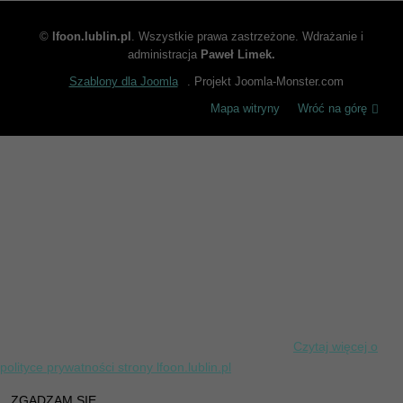
©
lfoon.lublin.pl
. Wszystkie prawa zastrzeżone. Wdrażanie i
administracja
Paweł Limek.
Szablony dla Joomla
. Projekt Joomla-Monster.com
Mapa witryny
Wróć na górę
INFORMACJA DOTYCZĄCA PLIKÓW
COOKIES
Informujemy, iż w celu optymalizacji treści dostępnych na naszej
stronie internetowej lfoon.lublin.pl, dostosowania ich do Państwa
indywidualnych potrzeb korzystamy z informacji zapisanych za
pomocą plików cookies na urządzeniach końcowych użytkowników.
Pliki cookies użytkownik może kontrolować za pomocą ustawień swojej
przeglądarki internetowej. Dalsze korzystanie z naszej strony
internetowej bez zmiany ustawień przeglądarki internetowej oznacza,
iż użytkownik akceptuje stosowanie plików cookies.
Czytaj więcej o
polityce prywatności strony lfoon.lublin.pl
ZGADZAM SIĘ