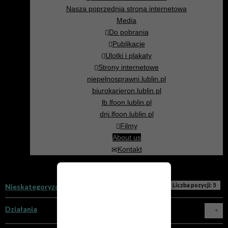
Nasza poprzednia strona internetowa
Media
Do pobrania
Publikacje
Ulotki i plakaty
Strony internetowe
niepelnosprawni.lublin.pl
biurokarieron.lublin.pl
lb.lfoon.lublin.pl
dnj.lfoon.lublin.pl
Filmy
About us
Kontakt
Zapraszamy na
Liczba pozycji: 5
Nieskategoryzowane
nową stronę!
Jesteś na archiwalnej stronie
Działania
internetowej