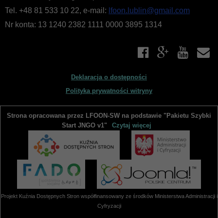
WIĘCEJ O: PROGRAMY DZIAŁANIA
Tel. +48 81 533 10 22, e-mail:
lfoon.lublin@gmail.com
Nr konta: 13 1240 2382 1111 0000 3895 1314
Liczba pozycji: 1
Finanse i majatek
Podstawą gospodarki finansowej Fundacji PCJ Otwarte Źródła
są roczne plany finansowe przedkładane do uchwalenia Radzie
przez Zarząd Fundacji. W tym dziale udostępniane są plany
Deklaracja o dostępności
i sprawozdania finansowe Fundacji.
Polityka prywatności witryny
WIĘCEJ O: FINANSE I MAJATEK
Strona opracowana przez LFOON-SW na podstawie "Pakietu Szybki
Liczba pozycji: 3
Sprawozdania i raporty
Start JNGO v1"
Czytaj więcej
W tym dziale zgromadzone są dokumenty sprawozdawcze
Fundacji - roczne sprawozdania merytoryczne oraz raporty
z realizacji programów i projektów. Aby zapoznać się
z udostępnionymi w BIP dokumentami, należy skorzystać
z odsyłaczy poniżej. Aby przeglądać inne działy BIP, prosimy
Projekt Kuźnia Dostępnych Stron współfinansowany ze środków Ministerstwa Administracji i
wybrać odpowiednie łącze z bocznego menu.
Cyfryzacji
WIĘCEJ O: SPRAWOZDANIA I RAPORTY