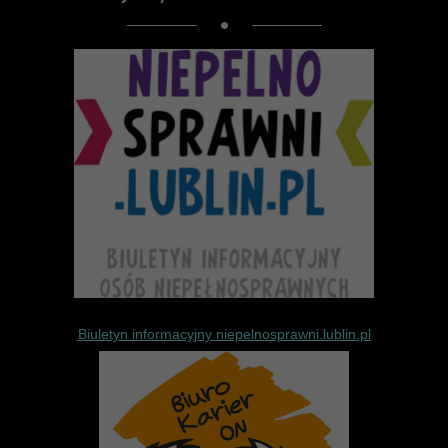
Biuletyn informacyjny niepelnosprawni.lublin.pl
Internetowy Biuletyn Informacyjny 