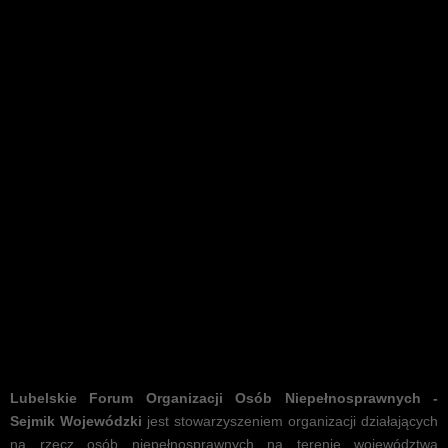
Program "Asystent osoby z niepełn
Lubelskie Forum Organizacji Osób Niepełnosprawnych -
Sejmik Wojewódzki
jest stowarzyszeniem organizacji działających
na rzecz osób niepełnosprawnych na terenie województwa