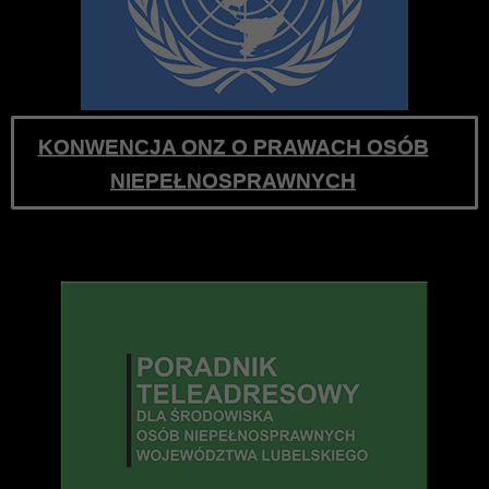
KONWENCJA ONZ O PRAWACH OSÓB
NIEPEŁNOSPRAWNYCH