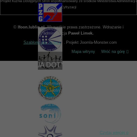
Projekt Kuźnia Dostępnych Stron współfinansowany ze środków Ministerstwa Administracji i
Cyfryzacji
©
lfoon.lublin.pl
. Wszystkie prawa zastrzeżone. Wdrażanie i
administracja
Paweł Limek.
Szablony dla Joomla
. Projekt Joomla-Monster.com
Mapa witryny
Wróć na górę
INFORMACJA DOTYCZĄCA PLIKÓW
COOKIES
Informujemy, iż w celu optymalizacji treści dostępnych na naszej
stronie internetowej lfoon.lublin.pl, dostosowania ich do Państwa
indywidualnych potrzeb korzystamy z informacji zapisanych za
pomocą plików cookies na urządzeniach końcowych użytkowników.
Pliki cookies użytkownik może kontrolować za pomocą ustawień swojej
przeglądarki internetowej. Dalsze korzystanie z naszej strony
internetowej bez zmiany ustawień przeglądarki internetowej oznacza,
iż użytkownik akceptuje stosowanie plików cookies.
Czytaj więcej o