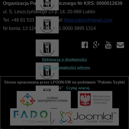
Organizacja Pożytku Publicznego Nr KRS: 0000012639
ul. S. Leszczyńskiego 23 p. 14, 20-068 Lublin
Tel. +48 81 533 10 22, e-mail:
lfoon.lublin@gmail.com
Nr konta: 13 1240 2382 1111 0000 3895 1314
Deklaracja o dostępności
Polityka prywatności witryny
Strona opracowana przez LFOON-SW na podstawie "Pakietu Szybki
Start JNGO v1"
Czytaj więcej