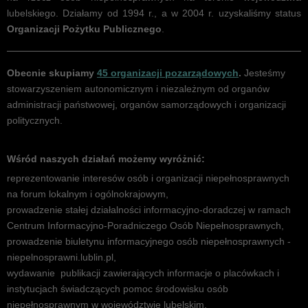
lubelskiego. Działamy od 1994 r., a w 2004 r. uzyskaliśmy status
Organizacji Pożytku Publicznego
.
Obecnie skupiamy
45 organizacji pozarządowych
.
Jesteśmy
stowarzyszeniem autonomicznym i niezależnym od organów
administracji państwowej, organów samorządowych i organizacji
politycznych.
Wśród naszych działań możemy wyróżnić:
reprezentowanie interesów osób i organizacji niepełnosprawnych
na forum lokalnym i ogólnokrajowym,
prowadzenie stałej działalności informacyjno-doradczej w ramach
Akcja "Przewijamy Polskę"
Centrum Informacyjno-Poradniczego Osób Niepełnosprawnych,
prowadzenie biuletynu informacyjnego osób niepełnosprawnych -
niepelnosprawni.lublin.pl,
wydawanie publikacji zawierających informacje o placówkach i
instytucjach świadczących pomoc środowisku osób
niepełnosprawnym w województwie lubelskim,