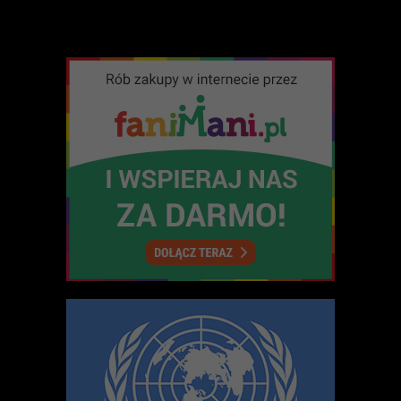
Liczba pozycji: 3
Sprawozdania i raporty
W tym dziale zgromadzone są dokumenty sprawozdawcze
Fundacji - roczne sprawozdania merytoryczne oraz raporty
z realizacji programów i projektów. Aby zapoznać się
z udostępnionymi w BIP dokumentami, należy skorzystać
z odsyłaczy poniżej. Aby przeglądać inne działy BIP, prosimy
wybrać odpowiednie łącze z bocznego menu.
WIĘCEJ O: SPRAWOZDANIA I RAPORTY