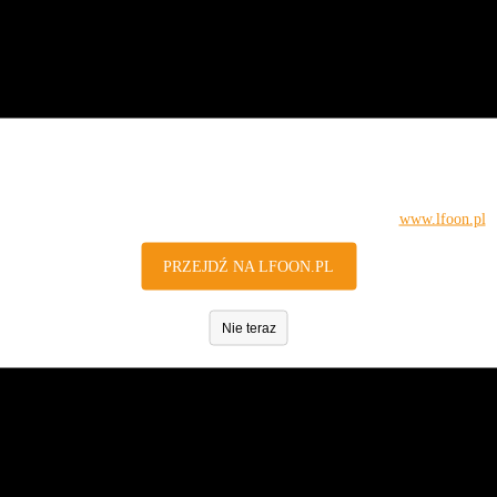
Liczba 
e Fundacji - roczne sprawozdania merytoryczne oraz raporty z reali
onymi w BIP dokumentami, należy skorzystać z odsyłaczy poniżej. Aby
nie łącze z bocznego menu.
Zapraszamy na nową stronę!
Jesteś na archiwalnej stronie internetowej www.lfoon.lublin.pl.
Najnowsze informacje znajdziesz na nowej, oficjalnej stronie
www.lfoon.pl
PRZEJDŹ NA LFOON.PL
Nie teraz