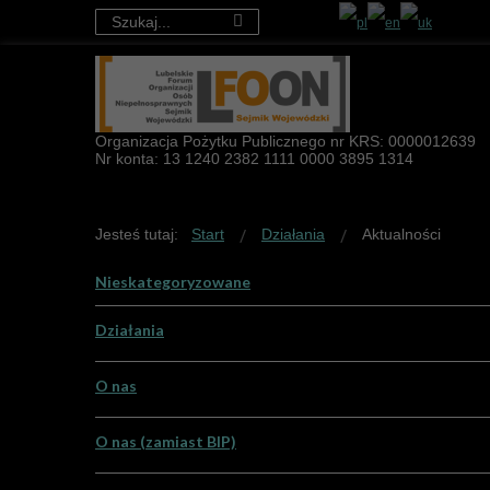
Organizacja Pożytku Publicznego nr KRS: 0000012639
Nr konta: 13 1240 2382 1111 0000 3895 1314
Jesteś tutaj:
Start
Działania
Aktualności
Nieskategoryzowane
Działania
O nas
Aktualności
Projekty LFOON-SW
O nas (zamiast BIP)
Misja i cele
Projekty zrealizowane w 2016 roku