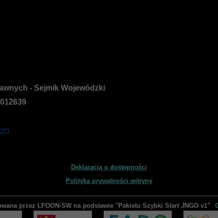
rawnych - Sejmik Wojewódzki
0012639
com
Deklaracja o dostępności
Polityka prywatności witryny
owana przez LFOON-SW na podstawie "Pakietu Szybki Start JNGO v1"